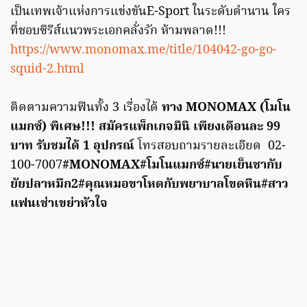
เป็นเทพเจ้าแห่งการแข่งขันE-Sport ในระดับตำนาน ใคร
ที่ชอบซีรีส์แนวพระเอกคลั่งรัก ห้ามพลาด!!!
https://www.monomax.me/title/104042-go-go-
squid-2.html
ติดตามความฟินทั้ง 3 เรื่องได้
ทาง
MONOMAX
(โมโน
แมกซ์) พิเศษ!!! สมัครแพ็กเกจมินิ เพียงเดือนละ 99
บาท รับชมได้ 1 อุปกรณ์
โทรสอบถามรายละเอียด 02-
100-7007
#MONOMAX#
โมโนแมกซ์
#
นายเย็นชากับ
ยัยปลาหมึก
2#
คุณหมอขาโหดกับพยาบาลโขดหิน
#
สาว
แฟนเช่าเขย่าหัวใจ