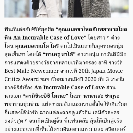
ฟินกันต่อกับซีรีส์สุดฮิต “
คุณหมอขาโหดกับพยาบาลโขด
หิน An Incurable Case of Love”
โดยสาว ๆ ต่าง
โดน
คุณหมอเทนโด ไคริ
ตกไปเป็นแถวกับลุคหมอหนุ่ม
สุดเย็นชา โดยได้
“ทาเครุ ซาโต้”
ดาราหนุ่ม การันตีฝีมือ
การแสดงด้วยรางวัลจากหลายเวทีมาครอง อาทิ รางวัล
Best Male Newcomer จากเวที 20th Japan Movie
Critics Award ฯลฯ เรื่อยมาจนถึงปี 2020 กับ 3 รางวัล
จากซีรีส์เรื่อง
An Incurable Case of Love
ส่วน
นางเอก
“คามิชิระอิชิ โมเนะ”
ในบท
นานาเสะ ซากุระ
พยาบาลซุ่มซ่าม แต่ความขยันและความตั้งใจ ให้เกินร้อย
ก็แสดงได้น่ารัก ฉากแต่ละฉากดูแล้วอิน เคมีตัวละคร
ลงตัวสุด ๆ จนเกิดเป็นคู่จิ้น ที่แฟนคลับ ลุ้นให้เป็นคู่จริง
อย่างแฮชแทกที่เห็นได้ตามอินสตาแกรม และ ทวิตเตอร์