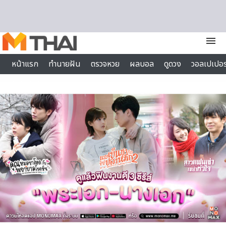
Skip to content
menu
หน้าแรก
ทำนายฝัน
ตรวจหวย
ผลบอล
ดูดวง
วอลเปเปอร
ไลฟ์สไตล์