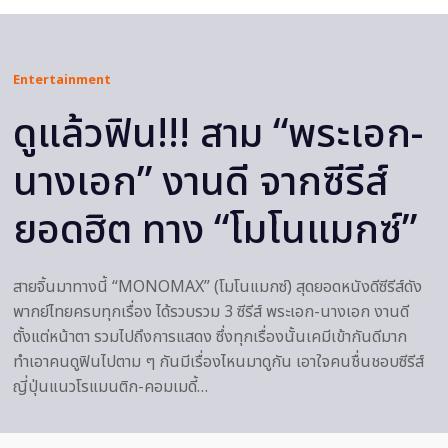
Entertainment
ดูแล้วฟิน!!! สาม “พระเอก-
นางเอก” งานดี จากซีรีส์
ยอดฮิต ทาง “โมโนแมกซ์”
สายจิ้นมาทางนี้ “MONOMAX” (โมโนแมกซ์) สุดยอดหนังดีซีรีส์ดัง
พากย์ไทยครบทุกเรื่อง ได้รวบรวม 3 ซีรีส์ พระเอก-นางเอก งานดี
ตั้งแต่หน้าตา รวมไปถึงการแสดง ซึ่งทุกเรื่องนั้นเคมีเข้ากันดีมาก
ทำเอาคนดูฟินไปตาม ๆ กันมีเรื่องไหนมาดูกัน เอาใจคนชื่นชอบซีรีส์
ญี่ปุ่นแนวโรแมนติก-คอมเมดี้…