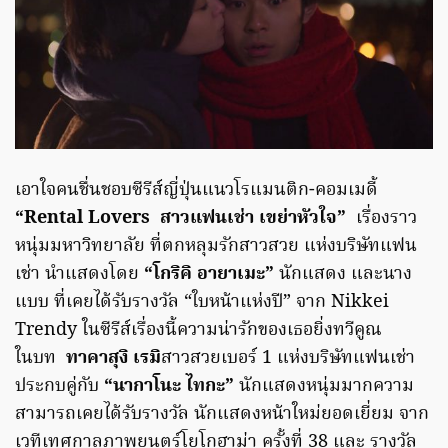
เอาใจคนชื่นชอบซีรีส์ญี่ปุ่นแนวโรแมนติก-คอมเมดี้
“Rental Lovers สาวแฟนเช่า เขย่าหัวใจ”
เรื่องราว
หนุ่มมหาวิทยาลัย ที่ตกหลุมรักสาวสวย แห่งบริษัทแฟน
เช่า นำแสดงโดย
“โกริคิ อายาเมะ”
นักแสดง และนาง
แบบ ที่เคยได้รับรางวัล “ใบหน้าแห่งปี” จาก Nikkei
Trendy ในซีรีส์เรื่องนี้ความน่ารักของเธอยิ่งทวีคูณ
ในบท
ทาคาสุงิ เรมิ
สาวสวยเบอร์ 1 แห่งบริษัทแฟนเช่า
ประกบคู่กับ
“นากาโนะ ไทกะ”
นักแสดงหนุ่มมากความ
สามารถเคยได้รับรางวัล นักแสดงหน้าใหม่ยอดเยี่ยม จาก
เวทีเทศกาลภาพยนตร์โยโกฮาม่า ครั้งที่ 38 และ รางวัล