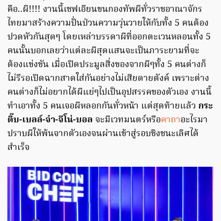
คือ..ผี!!!! งานนี้เชฟเอียนขนกองทัพผีทั่วราชอาณาจักร
ไทยมาสร้างความปั่นป่วนความวุ่นวายให้กับทั้ง 5 คนต้อง
ปวดหัวกันสุดๆ โดยเหล่าบรรดาผีที่ออกตะเวนหลอนทั้ง 5
คนนั้นบอกเลยว่าแต่ละผีสุดแสนจะเป็นภาระยามที่จะ
ต้องแข่งขัน เมื่อเปิดประมูลสิ่งของจากผีๆทั้ง 5 คนต่างก็
ไม่รีรอเปิดฉากสาดใส่กันอย่างไม่เสียดายตังค์ เพราะต่าง
คนต่างก็ไม่อยากได้ผีแย่ๆไปเป็นอุปสรรคของตัวเอง งานนี้
ทำเอาทั้ง 5 คนเจอผีหลอกกันทั่วหน้า แต่สุดท้ายแล้ว
กระ
ติ๊บ-เบลล์-จ๋า-จีโน่-บอล
จะมีเวทมนตร์หรือ
คาถา
อะไรมา
ปราบผีให้พ้นจากตัวเองจนผ่านเข้าสู่รอบชิงชนะเลิศได้
สำเร็จ