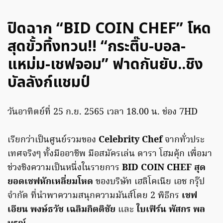
ปิดฉาก “BID COIN CHEF” โหด
สุดขั้วทิ้งทวน!! “กระติ๊บ-บอล-
แหม่ม-เชฟจอม” ฟาดกันยับ..ชิง
บัลลังก์แชมป์
วันอาทิตย์ที่ 25 ก.ย. 2565 เวลา 18.00 น. ช่อง 7HD
เรียกว่าเป็นศูนย์รวมของ
Celebrity Chef
จากทั่วประ
เทศจริงๆ ทั้งมืออาชีพ มือสมัครเล่น ดารา โฮมคุ้ก เพื่อมา
ช่วงชิงความเป็นหนึ่งในรายการ
BID COIN CHEF สุด
ยอดเชฟหักเหลี่ยมโหด
ของบริษัท เฮลิโคเนีย เอช กรุ๊ป
จำกัด ที่นำพาความสนุกความมันส์โดย 2 พิธีกร
เชฟ
เอียน พงษ์ธวัช เฉลิมกิตติชัย
และ
ใบเฟิร์น พัสกร พล