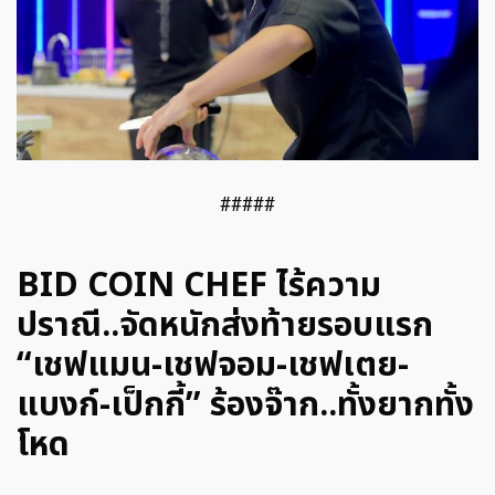
#####
BID COIN CHEF ไร้ความ
ปราณี..จัดหนักส่งท้ายรอบแรก
“เชฟแมน-เชฟจอม-เชฟเตย-
แบงก์-เป็กกี้” ร้องจ๊าก..ทั้งยากทั้ง
โหด