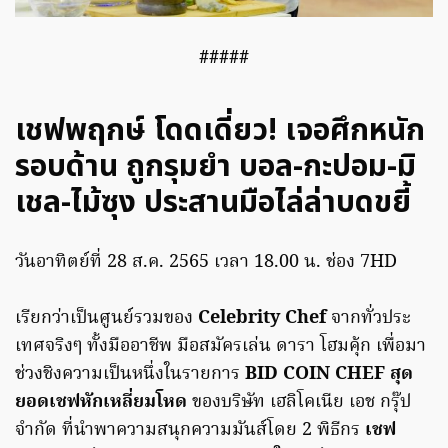
#####
เชฟพฤกษ์ โดดเดี่ยว! เจอศึกหนัก
รอบด้าน ถูกรุมยำ บอล-กะปอม-มิ
เชล-ไม้ซุง ประสานมือไล่ล่าบดขยี้
วันอาทิตย์ที่ 28 ส.ค. 2565 เวลา 18.00 น. ช่อง 7HD
เรียกว่าเป็นศูนย์รวมของ
Celebrity Chef
จากทั่วประ
เทศจริงๆ ทั้งมืออาชีพ มือสมัครเล่น ดารา โฮมคุ้ก เพื่อมา
ช่วงชิงความเป็นหนึ่งในรายการ
BID COIN CHEF สุด
ยอดเชฟหักเหลี่ยมโหด
ของบริษัท เฮลิโคเนีย เอช กรุ๊ป
จำกัด ที่นำพาความสนุกความมันส์โดย 2 พิธีกร
เชฟ