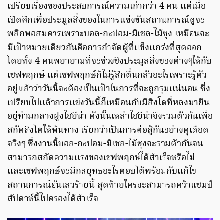
เปรียบเรื่องของประสบการณ์ความเก๋ากว่า 4 คน แต่เมื่อ
เปิดศึกเพื่อประมูลสิ่งของในการแข่งขันสถานการณ์ดูจะ
พลิกพอสมควรเพราะบอล-กะปอม-มิเชล-ไม้ซุง เหมือนจะ
มีเป้าหมายเดียวกันคือการกำจัดผู้ที่แข็งแกร่งที่สุดออก
โดยทั้ง 4 คนพยายามที่จะช่วงชิงประมูลสิ่งของต่างๆให้กับ
เชฟพฤกษ์ แต่เชฟพฤกษ์ก็ไม่รู้สึกตื่นกลัวอะไรเพราะรู้ตัว
อยู่แล้วว่าวันนี้จะต้องเป็นเป้าในการที่จะถูกรุมแน่นอน ซึ่ง
เปรียบไปแล้วการแข่งวันนี้ก็เหมือนกับมีสิงโตที่หลงมายืน
อยู่ท่ามกลางฝูงไฮยีน่า ดังนั้นเหล่าไฮยีน่าจึงรวมตัวกันเพื่อ
สกัดสิงโตให้พ้นทาง เรียกว่าเป็นการต่อสู้กันอย่างดุเดือด
จริงๆ ซึ่งงานนี้บอล-กะปอม-มิเชล-ไม้ซุงจะรวมตัวกันจน
สามารถสกัดความแรงของเชฟพฤกษ์ได้สำเร็จหรือไม่
และเชฟพฤกษ์จะมีกลยุทธอะไรตอบโต้พร้อมกับแก้ไข
สถานการณ์อันเลวร้ายนี้ สุดท้ายใครจะสามารถคว้าแชมป์
สัปดาห์นี้ไปครองได้สำเร็จ