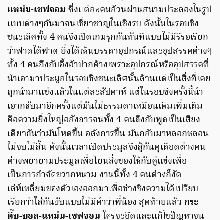
แหม่ม-เชฟจอม
ซึ่งแต่ละคนล้วนผ่านสนามประลองในรูป
แบบต่างๆกันมาจนเชี่ยวชาญในเชิงรบ ดังนั้นในรอบชิง
ชนะเลิศทั้ง 4 คนจึงเปิดเกมรุกกันทันทีแบบไม่มีรีรอเรียก
ว่าฟาดได้ฟาด ยิ่งได้เห็นบรรดาอุปกรณ์และอุปสรรคต่างๆ
ทั้ง 4 คนถึงกับอึ้งอ้าปากค้างเพราะอุปกรณ์หรืออุปสรรคที่
นำเอามาประมูลในรอบชิงชนะเลิศนั้นล้วนแต่เป็นสิ่งที่เคย
ถูกนำมาแข่งแล้วในแต่ละสัปดาห์ แต่ในรอบชิงครั้งนี้นำ
เอากลับมาอีกครั้งแต่มันไม่ธรรมดาเหมือนเดิมเพิ่มเติม
คือความยิ่งใหญ่อลังการจนทั้ง 4 คนถึงกับพูดเป็นเสียง
เดียวกันว่ามันโหดขึ้น อลังการขึ้น มันกลับมาหลอกหลอน
ไม่จบไม่สิ้น ดังนั้นเวลาเปิดประมูลจึงสู้กันดุเดือดต่างคน
ต่างพยายามประมูลเพื่อโยนสิ่งของให้กับคู่แข่งเพื่อ
เป็นการกำจัดขวากหนาม งานนี้ทั้ง 4 คนต่างก็งัด
เล่ห์เหลี่ยมของตัวเองออกมาเพื่อช่วงชิงความได้เปรียบ
เรียกว่าใส่กันยับแบบไม่มีคำว่าพี่น้อง สุดท้ายแล้ว
กระ
ติ๊บ-บอล-แหม่ม-เชฟจอม
ใครจะอึดและแก้ไขปัญหาจน