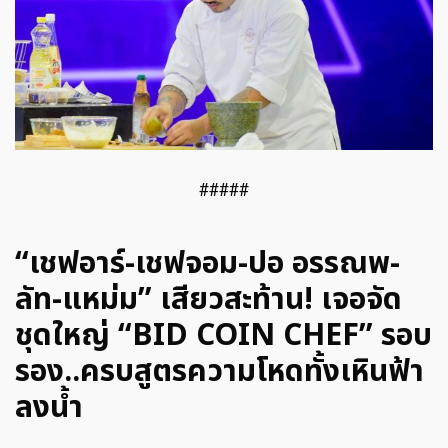
#####
“เชฟอาร์-เชฟจอม-ปอ อรรณพ-
ลัท-แหม่ม” เสียวสะท้าน! เจอจัด
ชุดใหญ่ “BID COIN CHEF” รอบ
รอง..ครบสูตรความโหดทั้งเหินฟ้า
ลงน้ำ