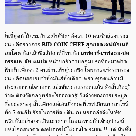
ในที่สุดก็ได้แชมป์ประจำสัปดาห์ครบ 10 คนเข้าสู่รอบรอง
ชนะเลิศรายการ
BID COIN CHEF สุดยอดเชฟหักเหลี่
ยมโหด
กันแล้วซึ่งสัปดาห์นี้พบกับ
เชฟอาร์-เชฟจอม-ปอ
อรรณพ-ลัท-แหม่ม
หน่วยกล้าตายกลุ่มแรกที่จะมาฟาด
ฟันกันเพื่อหา 2 คนผ่านเข้าสู่รอบชิง โดยการแข่งรอบรอง
ชนะเลิศบอกเลยว่าทั้งมันส์ทั้งเดือดเพราะทุกคนล้วนมี
ประสบการณ์จากการแข่งขันรอบแรกมาแล้ว ดังนั้นก็จะรู้
ว่าจะต้องงัดกลยุทธ์อะไรออกมาสู้ ยิ่งช่วงของการประมูล
สิ่งของต่างๆ นั้นเพียงแค่เห็นสิ่งของที่เชฟเอียนยกมาโชว์
ทั้ง 5 คนก็ไม่รีรอในการที่จะเดินเกมหลอกล่อชิงไหวชิง
พริบกันอย่างเอาเป็นเอาตาย โดยเฉพาะกับเจ้าอุปกรณ์
แห่งโลกอนาคต คอปเตอร์ไม้ไผ่ของโดเรมอน!!! แค่เห็นทั้ง