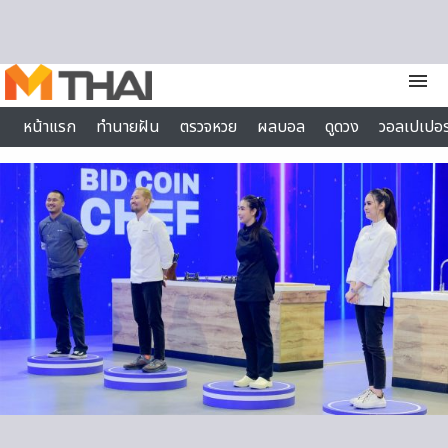
Skip to content
menu
หน้าแรก
ทำนายฝัน
ตรวจหวย
ผลบอล
ดูดวง
วอลเปเปอร
ไลฟ์สไตล์