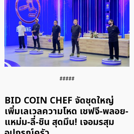
#####
BID COIN CHEF จัดชุดใหญ่
เพิ่มเลเวลความโหด เชฟจี-พลอย-
แหม่ม-ลี่-ชิน สุดมึน! เจอมรสุม
อุปกรณ์ครัว