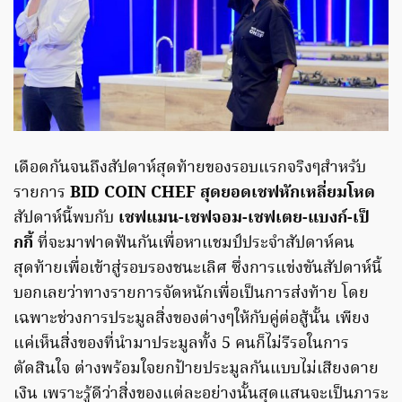
เดือดกันจนถึงสัปดาห์สุดท้ายของรอบแรกจริงๆสำหรับ
รายการ
BID COIN CHEF สุดยอดเชฟหักเหลี่ยมโหด
สัปดาห์นี้พบกับ
เชฟแมน-เชฟจอม-เชฟเตย-แบงก์-เป็
กกี้
ที่จะมาฟาดฟันกันเพื่อหาแชมป์ประจำสัปดาห์คน
สุดท้ายเพื่อเข้าสู่รอบรองชนะเลิศ ซึ่งการแข่งขันสัปดาห์นี้
บอกเลยว่าทางรายการจัดหนักเพื่อเป็นการส่งท้าย โดย
เฉพาะช่วงการประมูลสิ่งของต่างๆให้กับคู่ต่อสู้นั้น เพียง
แค่เห็นสิ่งของที่นำมาประมูลทั้ง 5 คนก็ไม่รีรอในการ
ตัดสินใจ ต่างพร้อมใจยกป้ายประมูลกันแบบไม่เสียงดาย
เงิน เพราะรู้ดีว่าสิ่งของแต่ละอย่างนั้นสุดแสนจะเป็นภาระ