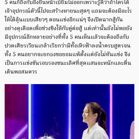
5 คนก็ถึงกับอึ้งยืนหน้าเบ้ยิ้มไม่ออกเพราะรู้ดีว่าถ้าใครได้
เจ้าอุปกรณ์ตัวนี้ไปจะสร้างหายนะสุดๆ แถมจะต้องมีอะไร
ให้ได้ลุ้นแบบเสียวๆ ตอนแข่งอีกแน่ๆ จึงเปิดฉากสู้กัน
อย่างดุเดือดเพื่อช่วงชิงให้กับคู่ต่อสู้ แต่เท่านั้นยังไม่พอยัง
มีอุปกรณ์อีกหลายอย่างที่ทั้ง 5 คนเห็นแล้วจะต้องถึงกับ
ปวดเศียรเวียนเกล้าเรียกว่ามีทั้งเหิรฟ้าลงน้ำครบสูตรจน
ทั้ง 5 คนอยากจะยกธงขอยอมแพ้ตั้งแต่ยังไม่ทันแข่ง จึง
เป็นการแข่งขันรอบรองชนะเลิศที่สุดแสนจะหนักและตื่น
เต้นพอสมควร