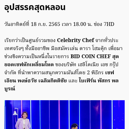
อุปสรรคสุดหลอน
วันอาทิตย์ที่ 18 ก.ย. 2565 เวลา 18.00 น. ช่อง 7HD
เรียกว่าเป็นศูนย์รวมของ
Celebrity Chef
จากทั่วประ
เทศจริงๆ ทั้งมืออาชีพ มือสมัครเล่น ดารา โฮมคุ้ก เพื่อมา
ช่วงชิงความเป็นหนึ่งในรายการ
BID COIN CHEF สุด
ยอดเชฟหักเหลี่ยมโหด
ของบริษัท เฮลิโคเนีย เอช กรุ๊ป
จำกัด ที่นำพาความสนุกความมันส์โดย 2 พิธีกร
เชฟ
เอียน พงษ์ธวัช เฉลิมกิตติชัย
และ
ใบเฟิร์น พัสกร พล
บูรณ์