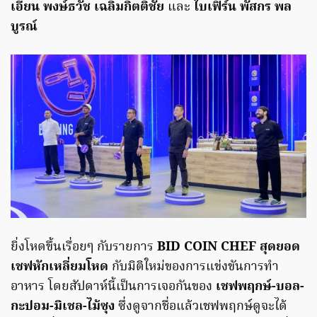
เอียน พงษ์ธวัช เฉลิมกิตติชัย
และ
ใบเฟิร์น พัสกร พล
บูรณ์
ยิ่งโหดขึ้นเรื่อยๆ กับรายการ
BID COIN CHEF สุดยอด
เชฟหักเหลี่ยมโหด
กับมิติใหม่ของการแข่งขันการทำ
อาหาร โดยสัปดาห์นี้เป็นการเจอกันของ
เชฟพฤกษ์-บอล-
กะปอม-มิเชล-ไม้ซุง
ซึ่งดูจากชื่อแล้วเชฟพฤกษ์ดูจะได้