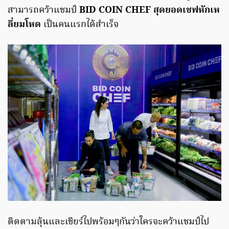
สามารถคว้าแชมป์
BID COIN CHEF สุดยอดเชฟหักเห
ลี่ยมโหด
เป็นคนแรกได้สำเร็จ
ติดตามลุ้นและเชียร์ไปพร้อมๆกันว่าใครจะคว้าแชมป์ไป