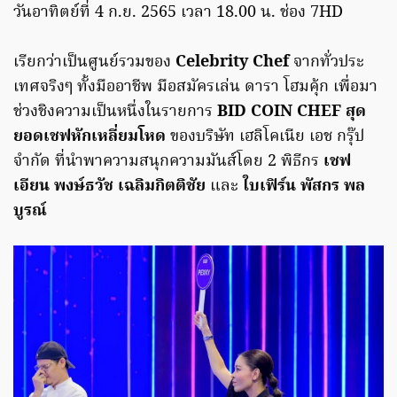
วันอาทิตย์ที่ 4 ก.ย. 2565 เวลา 18.00 น. ช่อง 7HD
เรียกว่าเป็นศูนย์รวมของ
Celebrity Chef
จากทั่วประ
เทศจริงๆ ทั้งมืออาชีพ มือสมัครเล่น ดารา โฮมคุ้ก เพื่อมา
ช่วงชิงความเป็นหนึ่งในรายการ
BID COIN CHEF สุด
ยอดเชฟหักเหลี่ยมโหด
ของบริษัท เฮลิโคเนีย เอช กรุ๊ป
จำกัด ที่นำพาความสนุกความมันส์โดย 2 พิธีกร
เชฟ
เอียน พงษ์ธวัช เฉลิมกิตติชัย
และ
ใบเฟิร์น พัสกร พล
บูรณ์