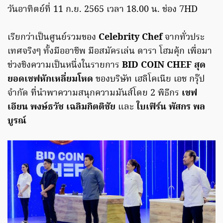
วันอาทิตย์ที่ 11 ก.ย. 2565 เวลา 18.00 น. ช่อง 7HD
เรียกว่าเป็นศูนย์รวมของ
Celebrity Chef
จากทั่วประ
เทศจริงๆ ทั้งมืออาชีพ มือสมัครเล่น ดารา โฮมคุ้ก เพื่อมา
ช่วงชิงความเป็นหนึ่งในรายการ
BID COIN CHEF สุด
ยอดเชฟหักเหลี่ยมโหด
ของบริษัท เฮลิโคเนีย เอช กรุ๊ป
จำกัด ที่นำพาความสนุกความมันส์โดย 2 พิธีกร
เชฟ
เอียน พงษ์ธวัช เฉลิมกิตติชัย
และ
ใบเฟิร์น พัสกร พล
บูรณ์