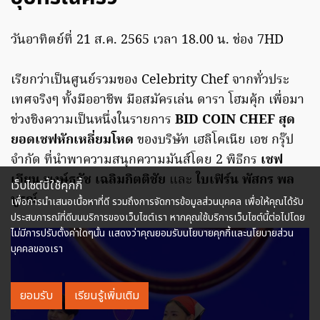
วันอาทิตย์ที่ 21 ส.ค. 2565 เวลา 18.00 น. ช่อง 7HD
เรียกว่าเป็นศูนย์รวมของ Celebrity Chef จากทั่วประ
เทศจริงๆ ทั้งมืออาชีพ มือสมัครเล่น ดารา โฮมคุ้ก เพื่อมา
ช่วงชิงความเป็นหนึ่งในรายการ
BID COIN CHEF สุด
ยอดเชฟหักเหลี่ยมโหด
ของบริษัท เฮลิโคเนีย เอช กรุ๊ป
จำกัด ที่นำพาความสนุกความมันส์โดย 2 พิธีกร
เชฟ
เอียน พงษ์ธวัช เฉลิมกิตติชัย
และ
ใบเฟิร์น พัสกร พล
เว็บไซต์นี้ใช้คุกกี้
บูรณ์
เพื่อการนำเสนอเนื้อหาที่ดี รวมถึงการจัดการข้อมูลส่วนบุคคล เพื่อให้คุณได้รับ
ประสบการณ์ที่ดีบนบริการของเว็บไซต์เรา หากคุณใช้บริการเว็บไซต์นี้ต่อไปโดย
ไม่มีการปรับตั้งค่าใดๆนั้น แสดงว่าคุณยอมรับนโยบายคุกกี้และนโยบายส่วน
บุคคลของเรา
ยอมรับ
เรียนรู้เพิ่มเติม