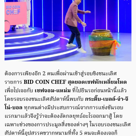
ต้องการเพียงอีก 2 คนเพื่อผ่านเข้าสู่รอบชิงชนะเลิศ
รายการ
BID COIN CHEF สุดยอดเชฟหักเหลี่ยมโหด
เพื่อไปเจอกับ
เชฟจอม-แหม่ม
ที่ไปยืนรอก่อนหน้านี้แล้ว
โดยรอบรองชนะเลิศสัปดาห์นี้พบกับ
กระติ๊บ-เบลล์-จ๋า-จี
โน่-บอล
ทุกคนต่างมีประสบการณ์จากการแข่งขันรอบ
แรกมาแล้วจึงรู้ว่าจะต้องงัดกลยุทธ์อะไรออกมาสู้ โดย
เฉพาะช่วงของการประมูลสิ่งของต่างๆ ในรอบรองชนะเลิศ
สัปดาห์นี้อุปสรรคขวากหนามที่ทั้ง 5 คนจะต้องเจอก็