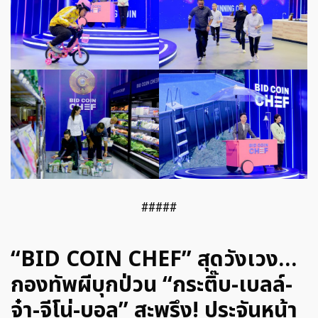
#####
“BID COIN CHEF” สุดวังเวง…
กองทัพผีบุกป่วน “กระติ๊บ-เบลล์-
จ๋า-จีโน่-บอล” สะพรึง! ประจันหน้า