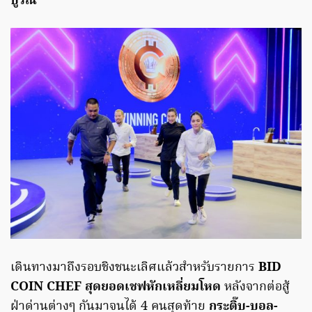
บูรณ์
เดินทางมาถึงรอบชิงชนะเลิศแล้วสำหรับรายการ
BID
COIN CHEF สุดยอดเชฟหักเหลี่ยมโหด
หลังจากต่อสู้
ฝ่าด่านต่างๆ กันมาจนได้ 4 คนสุดท้าย
กระติ๊บ-บอล-