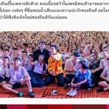
บยีนส์ในเพจวงอีกด้วย ตอนนี้ยอดวิวในเพจมีคนเข้ามาชมมากกว่
ไปเลย แฟนๆ ที่ชื่นชอบน้ำเสียงและความน่ารักของยีนส์ อดใจรอ
่าได้ฟังซิงเกิลใหม่ของยีนส์กันแน่นอน