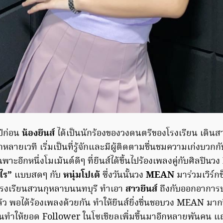
ปีก่อน
น้องยีนส์
ได้เป็นนักร้องของวงดนตรีของโรงเรียน เดิน
ายเวที เริ่มเป็นที่รู้จักและมีผู้ติดตามชื่นชมความเก่งบวกก
พาะอีกหนึ่งโมเม้นต์ดีๆ ที่ยีนส์ได้ขึ้นไปร้องเพลงคู่กับศิลปินวง
ไร”
แบบสดๆ กับ
หนุ่มโปเต้
ซึ่งวันนั้นวง
MEAN
มาร่วมเวิร์กช
นโรงเรียนสวนกุหลาบนนทบุรี ทำเอา
สาวยีนส์
ถึงกับออกอาการป
ล้ว พอได้ร้องเพลงด้วยกัน ทำให้ยีนส์ยิ่งชื่นชอบวง MEAN มาก
ั้นทำให้ยอด Follower ในโซเชียลเพิ่มขึ้นมาอีกหลายพันคน