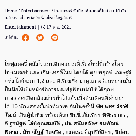
Home
/
Entertainment
/ ไท-เมเจอร์ จับมือ เอ็ม-เทอตี้ไนน์ ขน 10 นัก
แสดงรวมใจ หนังรักเรื่องใหม่ ใจฟูสตอรี่
Entertainment
|
17 พ.ย. 2021
แบ่งปัน
ใจฟูสตอรี่
หนังโรแมนติกคอมเมดี้เรื่องใหม่ที่สร้างโดย
ไท-เมเจอร์ และ เอ็ม-เทอตี้ไนน์ โดยได้ ตุ๋ย พฤกษ์ เอมะรุจิ
แห่ง ไบค์แมน 1,2 และ อีเรียมซิ่ง มาดูแล พร้อมหมายมั่น
ปั้นมือให้เป็นหนังรักอารมณ์ฟลูฟิลแห่งปี ที่ได้ฤกษ์
บวงสรวงเปิดกล้องถ่ายทำไปแล้วเมื่อต้นเดือนที่ผ่านมา
ได้ 10 นักแสดงชั้นนำที่มาพบกันในครั้งนี้
พีช พชร จิราธิ
วัฒน์
เป็นผู้นำทีม พร้อมด้วย
มินนี่ ภัณฑิรา พิพิธยากร ,
ลี ฐานัฐพ์ โล่ห์คุณสมบัติ , ฝน ศนันธฉัตร ธนพัฒน์
พิศาล , นัท ณัฏฐ์ กิจจริต , เอสเธอร์ สุปรีย์ลีลา , ชิม่อน