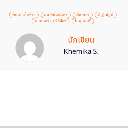
ทิกเกอร์ อชิระ
ฝน ศนันธฉัตร
พีช พชร
ลี ฐานัฐพ์
เอสเธอร์ สุปรีย์ลีลา
ใจฟูสตอรี่
นักเขียน
Khemika S.