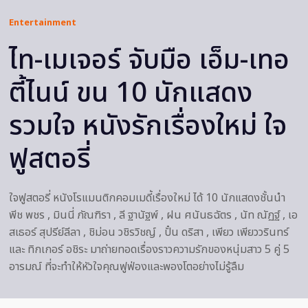
Entertainment
ไท-เมเจอร์ จับมือ เอ็ม-เทอ
ตี้ไนน์ ขน 10 นักแสดง
รวมใจ หนังรักเรื่องใหม่ ใจ
ฟูสตอรี่
ใจฟูสตอรี่ หนังโรแมนติกคอมเมดี้เรื่องใหม่ ได้ 10 นักแสดงชั้นนำ
พีช พชร , มินนี่ ภัณฑิรา , ลี ฐานัฐพ์ , ฝน ศนันธฉัตร , นัท ณัฏฐ์ , เอ
สเธอร์ สุปรีย์ลีลา , ชิม่อน วชิรวิชญ์ , ปั๋น ดริสา , เพียว เพียววรินทร์
และ ทิกเกอร์ อชิระ มาถ่ายทอดเรื่องราวความรักของหนุ่มสาว 5 คู่ 5
อารมณ์ ที่จะทำให้หัวใจคุณฟูฟ่องและพองโตอย่างไม่รู้ลืม