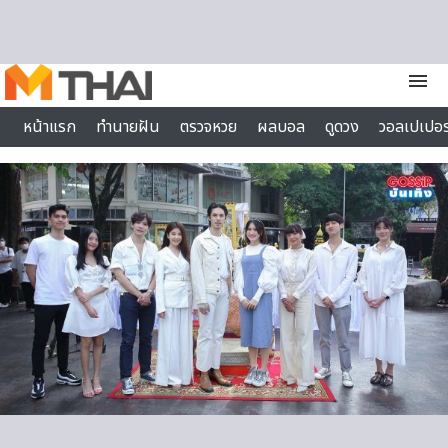
Skip to content
menu
หน้าแรก
ทำนายฝัน
ตรวจหวย
ผลบอล
ดูดวง
วอลเปเปอร
ไลฟ์สไตล์