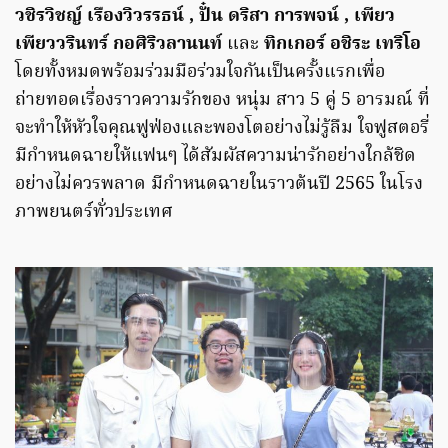
วชิรวิชญ์ เรืองวิวรรธน์ , ปั๋น ดริสา การพจน์ , เพียว
เพียววรินทร์ กอศิริวลานนท์
และ
ทิกเกอร์ อชิระ เทริโอ
โดยทั้งหมดพร้อมร่วมมือร่วมใจกันเป็นครั้งแรกเพื่อ
ถ่ายทอดเรื่องราวความรักของ หนุ่ม สาว 5 คู่ 5 อารมณ์ ที่
จะทำให้หัวใจคุณฟูฟ่องและพองโตอย่างไม่รู้ลืม ใจฟูสตอรี่
มีกำหนดฉายให้แฟนๆ ได้สัมผัสความน่ารักอย่างใกล้ชิด
อย่างไม่ควรพลาด มีกำหนดฉายในราวต้นปี 2565 ในโรง
ภาพยนตร์ทั่วประเทศ