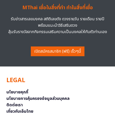
MThai เชื่อในสิ่งที่ทำ ทำในสิ่งที่เชื่อ
รับข่าวสารเลขมงคล สถิติเลขดัง ดวงรายวัน รายเดือน รายปี
พร้อมแนะนำวิธีเสริมดวง
ลุ้นรับรางวัลจากกิจกรรมเสริมความเป็นมงคลให้กับตัวท่านเอง
เปิดสมัครสมาชิก (ฟรี) เร็วๆนี้
LEGAL
นโยบายคุกกี้
นโยบายการคุ้มครองข้อมูลส่วนบุคคล
ติดต่อเรา
เกี่ยวกับเอ็มไทย