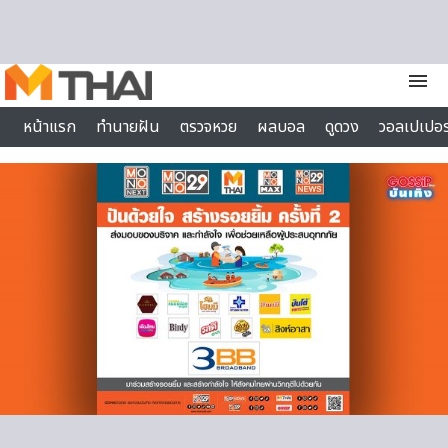
Skip to content
menu
หน้าแรก
ทำนายฝัน
ตรวจหวย
ผลบอล
ดูดวง
วอลเปเปอร
ไลฟ์สไตล์