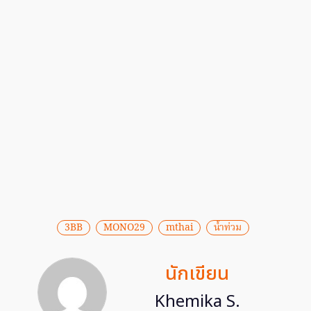
3BB
MONO29
mthai
น้ำท่วม
นักเขียน
Khemika S.