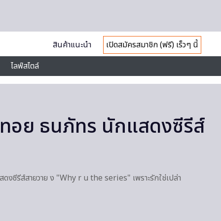
สินค้าแนะนำ
เปิดสมัครสมาชิก (ฟรี) เร็วๆ นี้
ไลฟ์สไตล์
ยทอย ธนภัทร นักแสดงซีรีส์
ดงซีรีส์สายวาย ง "Why r u the series" เพราะรักใช่เปล่า