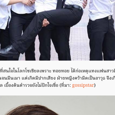
เป็นที่สนใจในโลกโซเชียลเพราะ ทอยทอย ได้ก่อเหตุแทงแฟนสาวถึง
จนมึนเมา แต่เกิดมีปากเสียง ฝ่ายหญิงคว้ามีดเป็นอาวุธ จึงเ
 เบื้องต้นตำรวจยังไม่ปักใจเชื่อ (ที่มา:
gossipstar
)