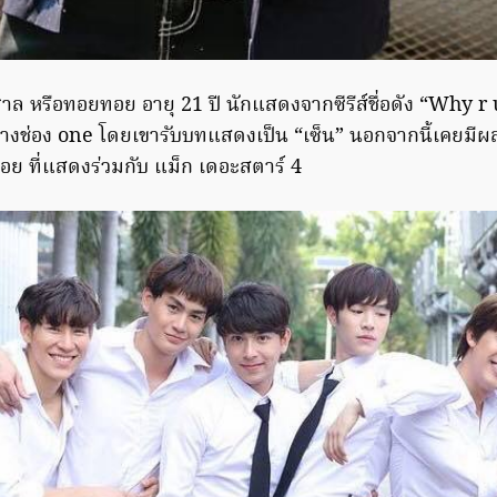
าล หรือทอยทอย อายุ 21 ปี นักแสดงจากซีรีส์ชื่อดัง “Why r 
ทางช่อง one โดยเขารับบทแสดงเป็น “เซ็น” นอกจากนี้เคยมีผลง
ิงดอย ที่แสดงร่วมกับ แม็ก เดอะสตาร์ 4