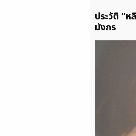
ประวัติ
“หล
มังกร