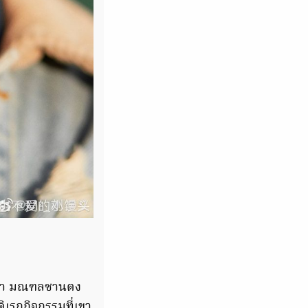
ิงเต่า มณฑลซานตง
รกกิจกรรมที่เขา