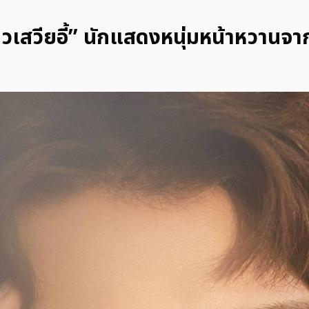
ิวเสวียอี้” นักแสดงหนุ่มหน้าหวานจ