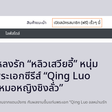
สินค้าแนะนำ
เปิดสมัครสมาชิก (ฟรี) เร็วๆ นี้
ไลฟ์สไตล์
หลงรัก “หลิวเสวียอี้” หนุ่ม
ระเอกซีรีส์ “Qing Luo
หมอหญิงชิงลั่ว”
หน้าหวานจากแดนมังกร กับผลงานขึ้นแท่นพระเอก “Qing Luo อลหม่านรัก