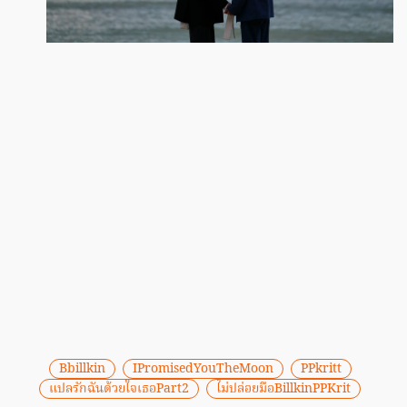
Bbillkin
IPromisedYouTheMoon
PPkritt
แปลรักฉันด้วยใจเธอPart2
ไม่ปล่อยมือBillkinPPKrit