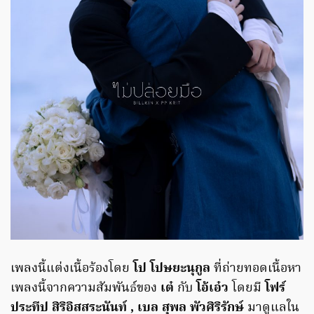
เพลงนี้แต่งเนื้อร้องโดย
โป โปษยะนุกูล
ที่ถ่ายทอดเนื้อหา
เพลงนี้จากความสัมพันธ์ของ
เต๋
กับ
โอ้เอ๋ว
โดยมี
โฟร์
ประทีป สิริอิสสระนันท์ , เบล สุพล พัวศิริรักษ์
มาดูแลใน