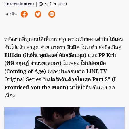
Entertainment
|
27 มิ.ย. 2021
แบ่งปัน
หลังจากที่ทุกคนได้เห็นบทสรุปความรักของ
เต๋
กับ
โอ้เอ๋ว
กันไปแล้ว ล่าสุด ค่าย
นาดาว มิวสิค
ไม่รอช้า ส่งซิงเกิลคู่
Billkin (บิวกิ้น พุฒิพงศ์ อัสสรัตนกุล)
และ
PP Krit
(พีพี กฤษฏ์ อำนวยเดชกร)
ในเพลง
ไม่ปล่อยมือ
(Coming of Age)
เพลงประกอบจาก LINE TV
Original Series
“แปลรักฉันด้วยใจเธอ Part 2” (I
Promised You the Moon)
มาให้ได้อินกันแบบต่อ
เนื่อง