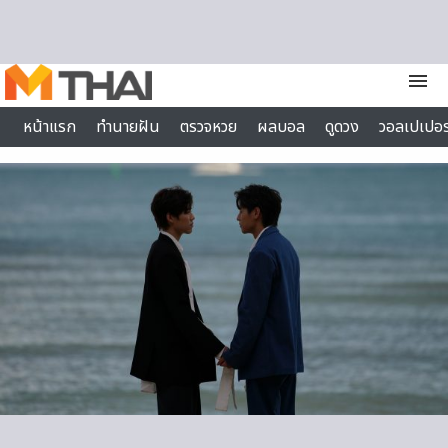
Skip to content
menu
หน้าแรก
ทำนายฝัน
ตรวจหวย
ผลบอล
ดูดวง
วอลเปเปอร
ไลฟ์สไตล์