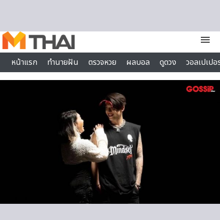
Skip to content
menu
หน้าแรก
ทำนายฝัน
ตรวจหวย
ผลบอล
ดูดวง
วอลเปเปอร
ไลฟ์สไตล์