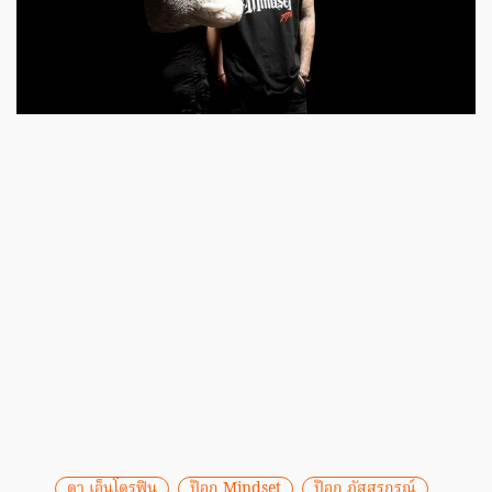
ดา เอ็นโดรฟิน
ป๊อก Mindset
ป๊อก ภัสสรกรณ์