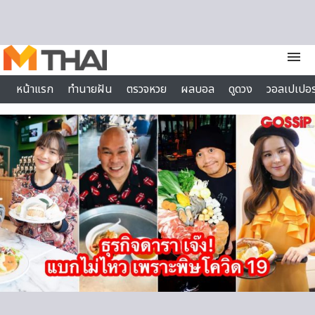
Skip to content
menu
หน้าแรก
ทำนายฝัน
ตรวจหวย
ผลบอล
ดูดวง
วอลเปเปอร
ไลฟ์สไตล์