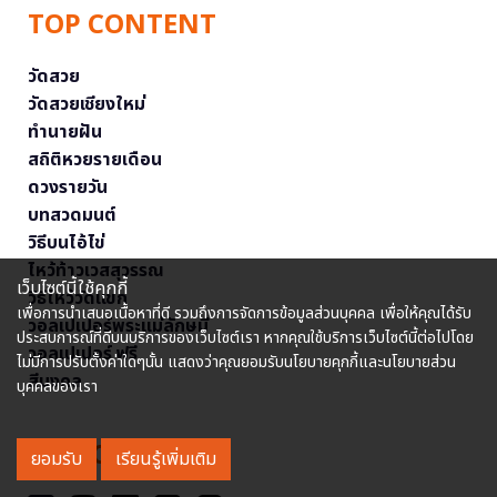
TOP CONTENT
วัดสวย
วัดสวยเชียงใหม่
ทำนายฝัน
สถิติหวยรายเดือน
ดวงรายวัน
บทสวดมนต์
วิธีบนไอ้ไข่
ไหว้ท้าวเวสสุวรรณ
เว็บไซต์นี้ใช้คุกกี้
วิธีไหว้วัดแขก
เพื่อการนำเสนอเนื้อหาที่ดี รวมถึงการจัดการข้อมูลส่วนบุคคล เพื่อให้คุณได้รับ
วอลเปเปอร์พระแม่ลักษมี
ประสบการณ์ที่ดีบนบริการของเว็บไซต์เรา หากคุณใช้บริการเว็บไซต์นี้ต่อไปโดย
วอลเปเปอร์ ฟรี
ไม่มีการปรับตั้งค่าใดๆนั้น แสดงว่าคุณยอมรับนโยบายคุกกี้และนโยบายส่วน
สีมงคล
บุคคลของเรา
FOLLOW US
ยอมรับ
เรียนรู้เพิ่มเติม