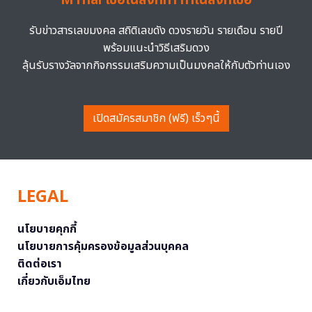
MThai เชื่อในสิ่งที่ทำ ทำในสิ่งที่เชื่อ
รับข่าวสารเลขมงคล สถิติเลขดัง ดวงรายวัน รายเดือน รายปี
พร้อมแนะนำวิธีเสริมดวง
ลุ้นรับรางวัลจากกิจกรรมเสริมความเป็นมงคลให้กับตัวท่านเอง
เปิดสมัครสมาชิก (ฟรี) เร็วๆนี้
LEGAL
นโยบายคุกกี้
นโยบายการคุ้มครองข้อมูลส่วนบุคคล
ติดต่อเรา
เกี่ยวกับเอ็มไทย