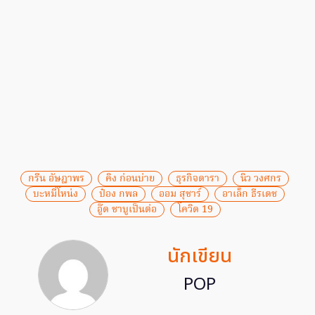
กรีน อัษฎาพร
คิง ก่อนบ่าย
ธุรกิจดารา
นิว วงศกร
บะหมี่โหน่ง
ป๋อง กพล
ออม สุชาร์
อาเล็ก ธีรเดช
อู๊ด ชาบูเป็นต่อ
โควิด 19
นักเขียน
POP