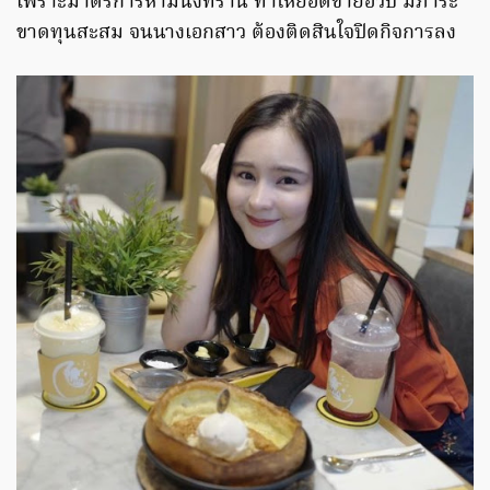
เพราะมาตรการห้ามนั่งที่ร้าน ทำให้ยอดขายฮวบ มีภาระ
ขาดทุนสะสม จนนางเอกสาว ต้องติดสินใจปิดกิจการลง