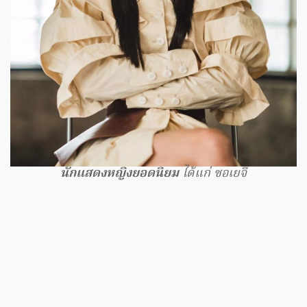
นักแสดงหญิงยอดนิยม
ได้แก่ ซอเยจี