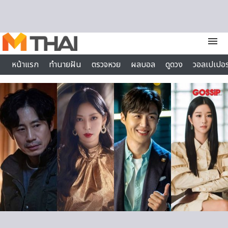
Skip to content
menu
หน้าแรก
ทำนายฝัน
ตรวจหวย
ผลบอล
ดูดวง
วอลเปเปอร
ไลฟ์สไตล์