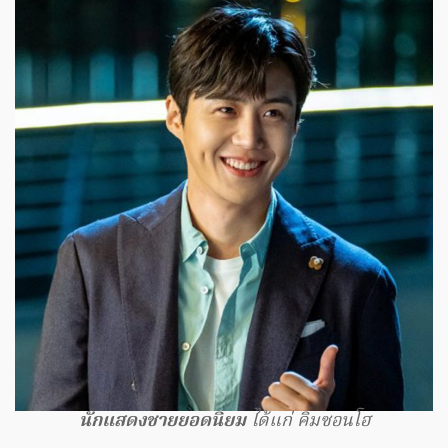
นักแสดงชายยอดนิยม
ได้แก่ คิมซอนโฮ