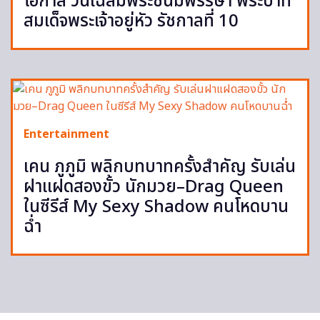
โอกาส วันเฉลิมพระชนมพรรษา พระบาท
สมเด็จพระเจ้าอยู่หัว รัชกาลที่ 10
Entertainment
เคน ภูภูมิ พลิกบทบาทครั้งสำคัญ รับเล่น
ฝาแฝดสองขั้ว นักมวย–Drag Queen
ในซีรีส์ My Sexy Shadow คนโหดบาน
ฉ่ำ