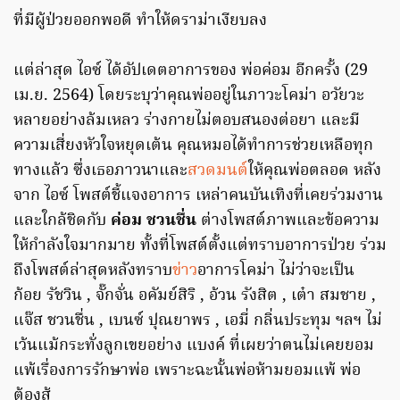
ที่มีผู้ป่วยออกพอดี ทำให้ดราม่าเงียบลง
แต่ล่าสุด ไอซ์ ได้อัปเดตอาการของ พ่อค่อม อีกครั้ง (29
เม.ย. 2564) โดยระบุว่าคุณพ่ออยู่ในภาวะโคม่า อวัยวะ
หลายอย่างล้มเหลว ร่างกายไม่ตอบสนองต่อยา และมี
ความเสี่ยงหัวใจหยุดเต้น คุณหมอได้ทำการช่วยเหลือทุก
ทางแล้ว ซึ่งเธอภาวนาและ
สวดมนต์
ให้คุณพ่อตลอด หลัง
จาก ไอซ์ โพสต์ชี้แจงอาการ เหล่าคนบันเทิงที่เคยร่วมงาน
และใกล้ชิดกับ
ค่อม ชวนชื่น
ต่างโพสต์ภาพและข้อความ
ให้กำลังใจมากมาย ทั้งที่โพสต์ตั้งแต่ทราบอาการป่วย ร่วม
ถึงโพสต์ล่าสุดหลังทราบ
ข่าว
อาการโคม่า ไม่ว่าจะเป็น
ก้อย รัชวิน , จั๊กจั่น อคัมย์สิริ , อ้วน รังสิต , เต๋า สมชาย ,
แจ๊ส ชวนชื่น , เบนซ์ ปุณยาพร , เอมี่ กลิ่นประทุม ฯลฯ ไม่
เว้นแม้กระทั่งลูกเขยอย่าง แบงค์ ที่เผยว่าตนไม่เคยยอม
แพ้เรื่องการรักษาพ่อ เพราะฉะนั้นพ่อห้ามยอมแพ้ พ่อ
ต้องสู้