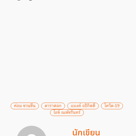
ค่อม ชวนชื่น
ดาราตลก
แบงค์ อธิกิตติ์
โควิด-19
ไอซ์ ณพัชรินทร์
นักเขียน