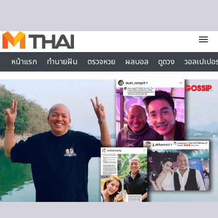
Skip to content
menu
หน้าแรก
ทำนายฝัน
ตรวจหวย
ผลบอล
ดูดวง
วอลเปเปอร
ไลฟ์สไตล์