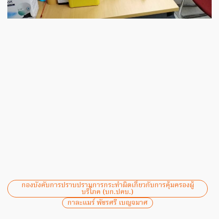
กองบังคับการปราบปรามการกระทำผิดเกี่ยวกับการคุ้มครองผู้
บริโภค (บก.ปคบ.)
กาละแมร์ พัชรศรี เบญจมาศ