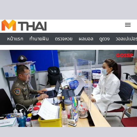
Skip to content
menu
หน้าแรก
ทำนายฝัน
ตรวจหวย
ผลบอล
ดูดวง
วอลเปเปอร
ไลฟ์สไตล์