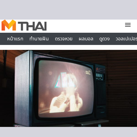
Skip to content
menu
หน้าแรก
ทำนายฝัน
ตรวจหวย
ผลบอล
ดูดวง
วอลเปเปอร
ไลฟ์สไตล์