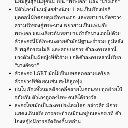
นิยมสูงสุดในยุคนั้น เป็น “พระเอก” และ “นางเอก”
มีตัวโกงเป็นหญิงอย่างน้อย 1 คนเป็นเรื่องปกติ
บุคคลนี้มักตกหลุมรักพระเอก และพยายามขัดขวาง
ความรักของคู่พระ-นาง พยายามเป็นแฟนกับ
พระเอก ขณะเดียวกันพยายามกำจัดนางเอกไปด้วย
ตัวละครนี้มีลักษณะตายตัวมักมีฐานะร่ำรวย ภูมิหลัง
ดี พฤติกรรมไม่ดี และคอยบงการ ตัวละครเหล่านี้
บางตัวเป็นผีหญิงที่ชั่วร้าย ปกติตัวละครเหล่านี้เรียก
“นางอิจฉา”
ตัวละคร LGBT มักใช้เป็นบทตลกคลายเครียด
ตัวอย่างที่ชัดเจนเช่น สะใภ้ลูกทุ่ง
ปมในเรื่องทั้งหมดต้องคลี่คลายในตอนจบ ทุกฝ่ายให้
อภัยกัน ตัวโกงถูกลงโทษ คนดีได้รางวัล
ละครไทยมักเป็นละครประโลมโลก กล่าวคือ มีการ
แสดงเกินจริง การกระทำเหมือนอยู่บนละครเวที ตัว
โกงหญิงมีการกรีดร้องดิ้นพล่าน