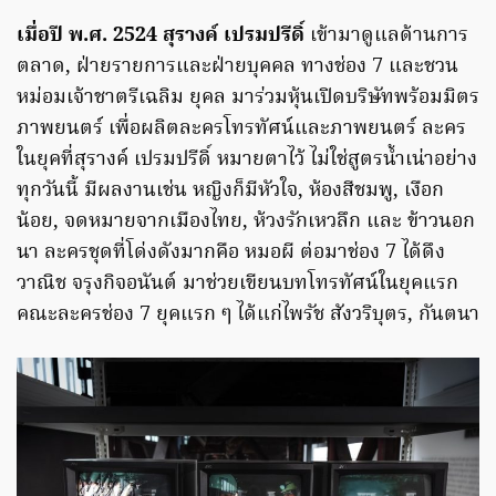
เมื่อปี พ.ศ. 2524 สุรางค์ เปรมปรีดิ์
เข้ามาดูแลด้านการ
ตลาด, ฝ่ายรายการและฝ่ายบุคคล ทางช่อง 7 และชวน
หม่อมเจ้าชาตรีเฉลิม ยุคล มาร่วมหุ้นเปิดบริษัทพร้อมมิตร
ภาพยนตร์ เพื่อผลิตละครโทรทัศน์และภาพยนตร์ ละคร
ในยุคที่สุรางค์ เปรมปรีดิ์ หมายตาไว้ ไม่ใช่สูตรน้ำเน่าอย่าง
ทุกวันนี้ มีผลงานเช่น หญิงก็มีหัวใจ, ห้องสีชมพู, เงือก
น้อย, จดหมายจากเมืองไทย, ห้วงรักเหวลึก และ ข้าวนอก
นา ละครชุดที่โด่งดังมากคือ หมอผี ต่อมาช่อง 7 ได้ดึง
วาณิช จรุงกิจอนันต์ มาช่วยเขียนบทโทรทัศน์ในยุคแรก
คณะละครช่อง 7 ยุคแรก ๆ ได้แก่ไพรัช สังวริบุตร, กันตนา