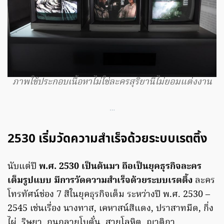
ภาพใช้ประกอบเนื้อหาไม่ใช่ละครสุริยานีไม่ยอมแต่งงาน
…
2530 เริ่มวัดความสำเร็จด้วยระบบเรตติ้ง
นับแต่ปี
พ.ศ. 2530 เป็นต้นมา ถือเป็นยุคธุรกิจละคร
เต็มรูปแบบ มีการวัดความสำเร็จด้วยระบบเรตติ้ง
ละคร
โทรทัศน์ช่อง 7 สีในยุคธุรกิจเต็ม ระหว่างปี พ.ศ. 2530 –
2545 เช่นเรื่อง นางทาส, เคหาสน์สีแดง, ปราสาทมืด, กิ่ง
ไผ่, ริษยา, กนกลายโบตั๋น, สายโลหิต, ญาติกา,