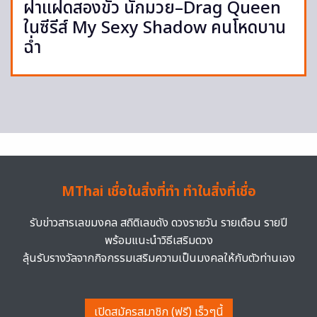
ฝาแฝดสองขั้ว นักมวย–Drag Queen
ในซีรีส์ My Sexy Shadow คนโหดบาน
ฉ่ำ
MThai เชื่อในสิ่งที่ทำ ทำในสิ่งที่เชื่อ
รับข่าวสารเลขมงคล สถิติเลขดัง ดวงรายวัน รายเดือน รายปี
พร้อมแนะนำวิธีเสริมดวง
ลุ้นรับรางวัลจากกิจกรรมเสริมความเป็นมงคลให้กับตัวท่านเอง
เปิดสมัครสมาชิก (ฟรี) เร็วๆนี้