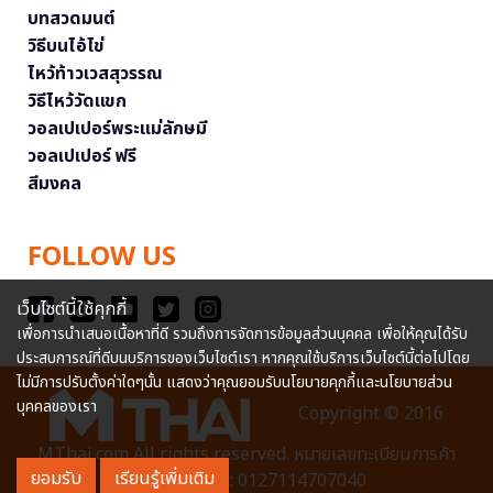
บทสวดมนต์
วิธีบนไอ้ไข่
ไหว้ท้าวเวสสุวรรณ
วิธีไหว้วัดแขก
วอลเปเปอร์พระแม่ลักษมี
วอลเปเปอร์ ฟรี
สีมงคล
FOLLOW US
เว็บไซต์นี้ใช้คุกกี้
เพื่อการนำเสนอเนื้อหาที่ดี รวมถึงการจัดการข้อมูลส่วนบุคคล เพื่อให้คุณได้รับ
ประสบการณ์ที่ดีบนบริการของเว็บไซต์เรา หากคุณใช้บริการเว็บไซต์นี้ต่อไปโดย
ไม่มีการปรับตั้งค่าใดๆนั้น แสดงว่าคุณยอมรับนโยบายคุกกี้และนโยบายส่วน
บุคคลของเรา
Copyright © 2016
MThai.com All rights reserved. หมายเลขทะเบียนการค้า
ยอมรับ
เรียนรู้เพิ่มเติม
อิเล็กทรอนิกส์ : 0127114707040