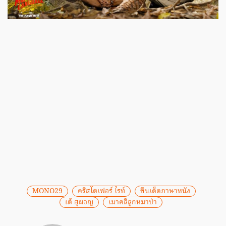
MONO29
คริสโตเฟอร์ ไรท์
ซีนเด็ดภาษาหนัง
เต้ สุผจญ
เมาคลีลูกหมาป่า