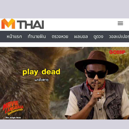
Skip to content
menu
หน้าแรก
ทำนายฝัน
ตรวจหวย
ผลบอล
ดูดวง
วอลเปเปอร
ไลฟ์สไตล์