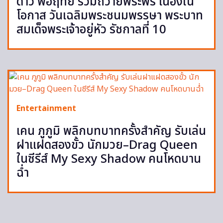
ดาว พอฤทัย ร่วมถวายพระพร เนื่องใน
โอกาส วันเฉลิมพระชนมพรรษา พระบาท
สมเด็จพระเจ้าอยู่หัว รัชกาลที่ 10
Entertainment
เคน ภูภูมิ พลิกบทบาทครั้งสำคัญ รับเล่น
ฝาแฝดสองขั้ว นักมวย–Drag Queen
ในซีรีส์ My Sexy Shadow คนโหดบาน
ฉ่ำ