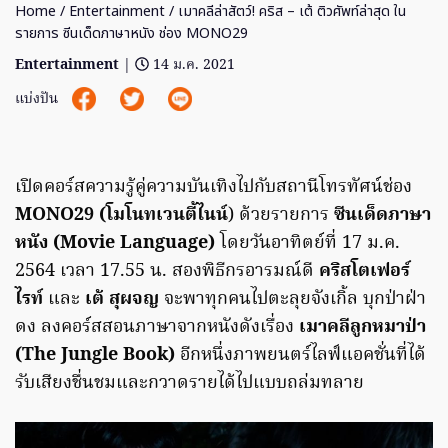
Home
/
Entertainment
/ เมาคลีล่าสัตว์! คริส – เต้ ติวศัพท์ล่าสุด ใน
รายการ ซีนเด็ดภาษาหนัง ช่อง MONO29
Entertainment
|
14 ม.ค. 2021
แบ่งปัน
เปิดคอร์สความรู้คู่ความบันเทิงไปกับสถานีโทรทัศน์ช่อง
MONO29 (โมโนทเวนตี้ไนน์
) ด้วยรายการ
ซีนเด็ดภาษา
หนัง (Movie Language)
โดยวันอาทิตย์ที่ 17 ม.ค.
2564 เวลา 17.55 น. สองพิธีกรอารมณ์ดี
คริสโตเฟอร์
ไรท์
และ
เต้ สุผจญ
จะพาทุกคนไปตะลุยจังเกิ้ล บุกป่าฝ่า
ดง ลงคอร์สสอนภาษาจากหนังดังเรื่อง
เมาคลีลูกหมาป่า
(The Jungle Book)
อีกหนึ่งภาพยนตร์ไลฟ์แอคชั่นที่ได้
รับเสียงชื่นชมและกวาดรายได้ไปแบบถล่มทลาย