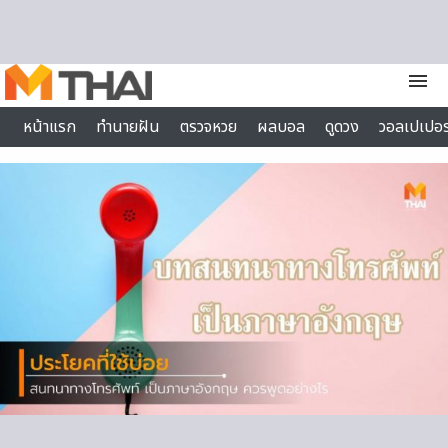
Skip to content
menu
หน้าแรก
ทำนายฝัน
ตรวจหวย
ผลบอล
ดูดวง
วอลเปเปอร
ไลฟ์สไตล์