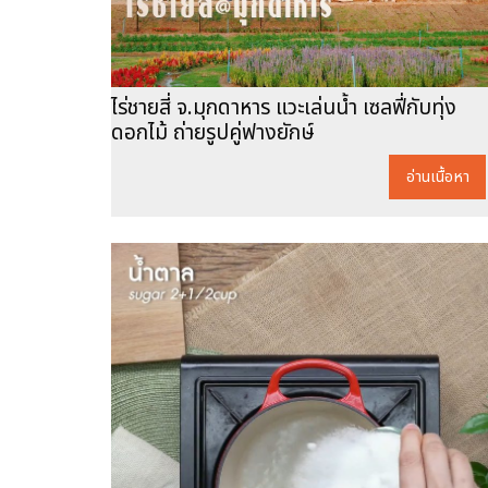
ไร่ชายสี่ จ.มุกดาหาร แวะเล่นน้ำ เซลฟี่กับทุ่ง
ดอกไม้ ถ่ายรูปคู่ฟางยักษ์
อ่านเนื้อหา