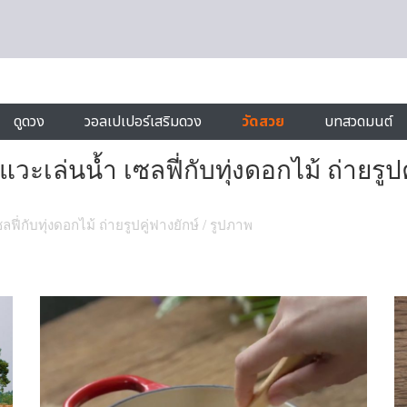
ดูดวง
วอลเปเปอร์เสริมดวง
วัดสวย
บทสวดมนต์
วะเล่นน้ำ เซลฟี่กับทุ่งดอกไม้ ถ่ายรูปค
ฟี่กับทุ่งดอกไม้ ถ่ายรูปคู่ฟางยักษ์
/ รูปภาพ