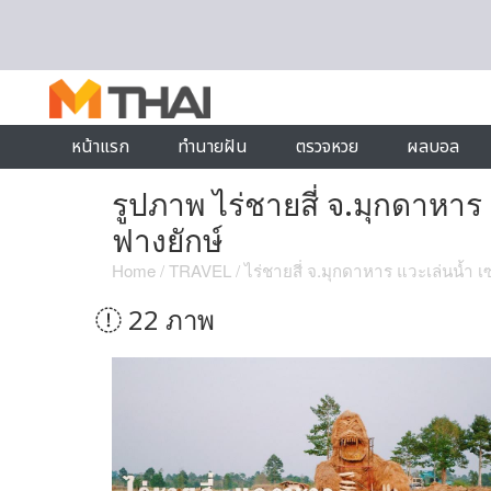
Skip to content
หน้าแรก
ทำนายฝัน
ตรวจหวย
ผลบอล
รูปภาพ ไร่ชายสี่ จ.มุกดาหาร แ
ฟางยักษ์
Home
/
TRAVEL
/
ไร่ชายสี่ จ.มุกดาหาร แวะเล่นน้ำ เซล
22 ภาพ