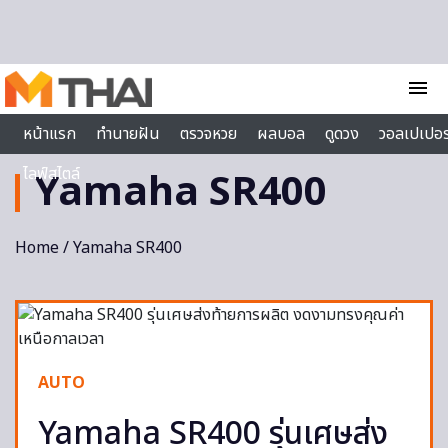
Skip to content
menu
หน้าแรก
ทำนายฝัน
ตรวจหวย
ผลบอล
ดูดวง
วอลเปเปอร
ไลฟ์สไตล์
Yamaha SR400
Home
/ Yamaha SR400
AUTO
Yamaha SR400 รุ่นเศษส่ง