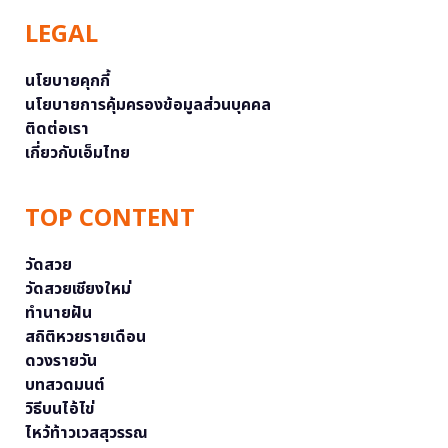
LEGAL
นโยบายคุกกี้
นโยบายการคุ้มครองข้อมูลส่วนบุคคล
ติดต่อเรา
เกี่ยวกับเอ็มไทย
TOP CONTENT
วัดสวย
วัดสวยเชียงใหม่
ทำนายฝัน
สถิติหวยรายเดือน
ดวงรายวัน
บทสวดมนต์
วิธีบนไอ้ไข่
ไหว้ท้าวเวสสุวรรณ