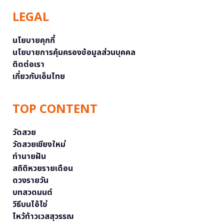
LEGAL
นโยบายคุกกี้
นโยบายการคุ้มครองข้อมูลส่วนบุคคล
ติดต่อเรา
เกี่ยวกับเอ็มไทย
TOP CONTENT
วัดสวย
วัดสวยเชียงใหม่
ทำนายฝัน
สถิติหวยรายเดือน
ดวงรายวัน
บทสวดมนต์
วิธีบนไอ้ไข่
ไหว้ท้าวเวสสุวรรณ