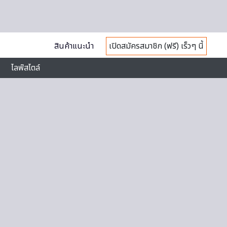
สินค้าแนะนำ
เปิดสมัครสมาชิก (ฟรี) เร็วๆ นี้
ไลฟ์สไตล์