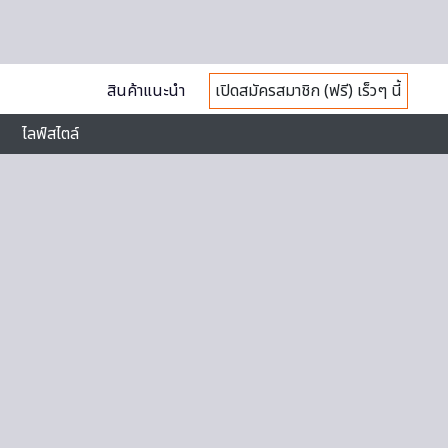
สินค้าแนะนำ
เปิดสมัครสมาชิก (ฟรี) เร็วๆ นี้
ไลฟ์สไตล์