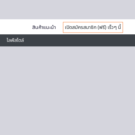
สินค้าแนะนำ
เปิดสมัครสมาชิก (ฟรี) เร็วๆ นี้
ไลฟ์สไตล์