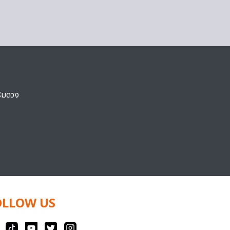
ริมดวง
OLLOW US