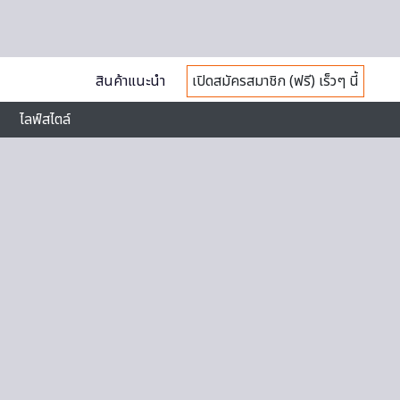
สินค้าแนะนำ
เปิดสมัครสมาชิก (ฟรี) เร็วๆ นี้
ไลฟ์สไตล์