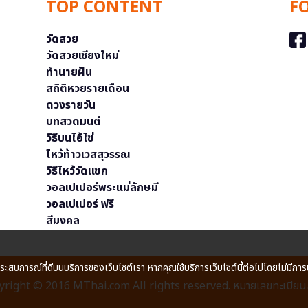
TOP CONTENT
F
วัดสวย
วัดสวยเชียงใหม่
ทำนายฝัน
สถิติหวยรายเดือน
ดวงรายวัน
บทสวดมนต์
วิธีบนไอ้ไข่
ไหว้ท้าวเวสสุวรรณ
วิธีไหว้วัดแขก
วอลเปเปอร์พระแม่ลักษมี
วอลเปเปอร์ ฟรี
สีมงคล
ประสบการณ์ที่ดีบนบริการของเว็บไซต์เรา หากคุณใช้บริการเว็บไซต์นี้ต่อไปโดยไม่มีการ
right © 2016 MThai.com All rights reserved. หมายเลขทะเบียนก