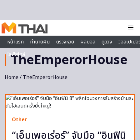
Skip to content
menu
หน้าแรก
ทำนายฝัน
ตรวจหวย
ผลบอล
ดูดวง
วอลเปเปอร
ไลฟ์สไตล์
TheEmperorHouse
Home
/ TheEmperorHouse
Other
“เอ็มเพอเร่อร์” จับมือ “อินฟินิ