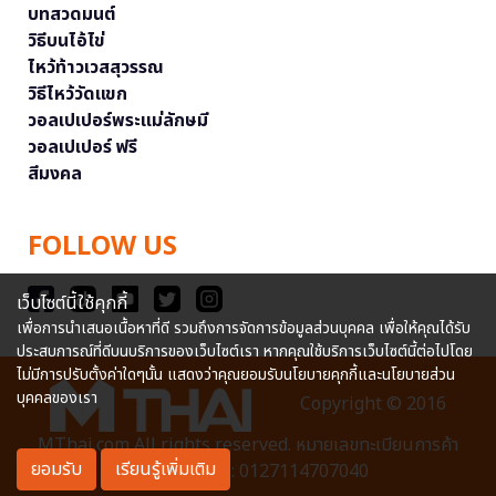
บทสวดมนต์
วิธีบนไอ้ไข่
ไหว้ท้าวเวสสุวรรณ
วิธีไหว้วัดแขก
วอลเปเปอร์พระแม่ลักษมี
วอลเปเปอร์ ฟรี
สีมงคล
FOLLOW US
เว็บไซต์นี้ใช้คุกกี้
เพื่อการนำเสนอเนื้อหาที่ดี รวมถึงการจัดการข้อมูลส่วนบุคคล เพื่อให้คุณได้รับ
ประสบการณ์ที่ดีบนบริการของเว็บไซต์เรา หากคุณใช้บริการเว็บไซต์นี้ต่อไปโดย
ไม่มีการปรับตั้งค่าใดๆนั้น แสดงว่าคุณยอมรับนโยบายคุกกี้และนโยบายส่วน
บุคคลของเรา
Copyright © 2016
MThai.com All rights reserved. หมายเลขทะเบียนการค้า
ยอมรับ
เรียนรู้เพิ่มเติม
อิเล็กทรอนิกส์ : 0127114707040