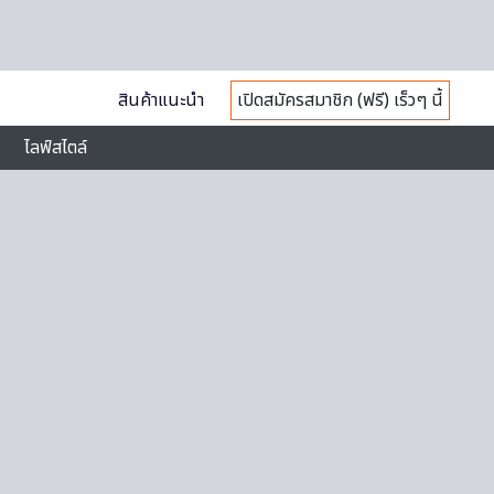
สินค้าแนะนำ
เปิดสมัครสมาชิก (ฟรี) เร็วๆ นี้
ไลฟ์สไตล์