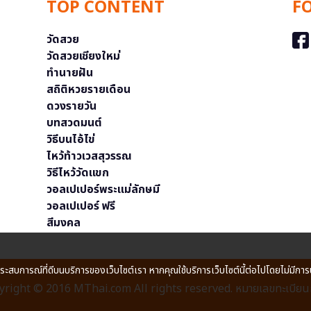
TOP CONTENT
F
วัดสวย
วัดสวยเชียงใหม่
ทำนายฝัน
สถิติหวยรายเดือน
ดวงรายวัน
บทสวดมนต์
วิธีบนไอ้ไข่
ไหว้ท้าวเวสสุวรรณ
วิธีไหว้วัดแขก
วอลเปเปอร์พระแม่ลักษมี
วอลเปเปอร์ ฟรี
สีมงคล
ประสบการณ์ที่ดีบนบริการของเว็บไซต์เรา หากคุณใช้บริการเว็บไซต์นี้ต่อไปโดยไม่มีการ
right © 2016 MThai.com All rights reserved. หมายเลขทะเบียนก