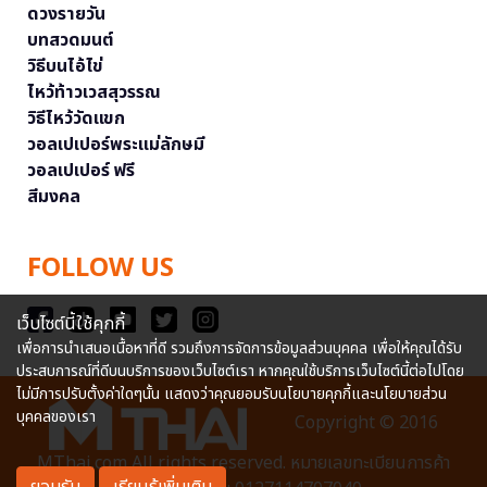
ดวงรายวัน
บทสวดมนต์
วิธีบนไอ้ไข่
ไหว้ท้าวเวสสุวรรณ
วิธีไหว้วัดแขก
วอลเปเปอร์พระแม่ลักษมี
วอลเปเปอร์ ฟรี
สีมงคล
FOLLOW US
เว็บไซต์นี้ใช้คุกกี้
เพื่อการนำเสนอเนื้อหาที่ดี รวมถึงการจัดการข้อมูลส่วนบุคคล เพื่อให้คุณได้รับ
ประสบการณ์ที่ดีบนบริการของเว็บไซต์เรา หากคุณใช้บริการเว็บไซต์นี้ต่อไปโดย
ไม่มีการปรับตั้งค่าใดๆนั้น แสดงว่าคุณยอมรับนโยบายคุกกี้และนโยบายส่วน
บุคคลของเรา
Copyright © 2016
MThai.com All rights reserved. หมายเลขทะเบียนการค้า