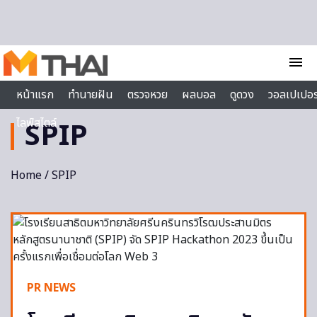
Skip to content
menu
หน้าแรก
ทำนายฝัน
ตรวจหวย
ผลบอล
ดูดวง
วอลเปเปอร
ไลฟ์สไตล์
SPIP
Home
/ SPIP
PR NEWS