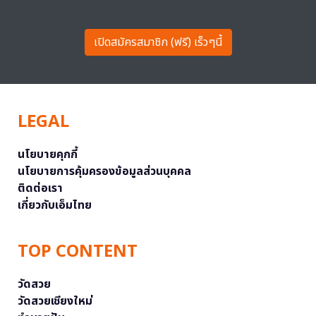
เปิดสมัครสมาชิก (ฟรี) เร็วๆนี้
LEGAL
นโยบายคุกกี้
นโยบายการคุ้มครองข้อมูลส่วนบุคคล
ติดต่อเรา
เกี่ยวกับเอ็มไทย
TOP CONTENT
วัดสวย
วัดสวยเชียงใหม่