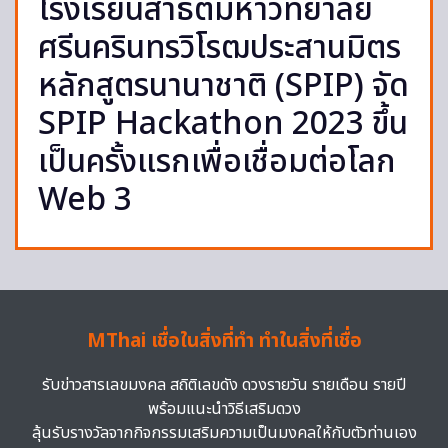
โรงเรียนสาธิตมหาวิทยาลัย
ศรีนครินทรวิโรฒประสานมิตร
หลักสูตรนานาชาติ (SPIP) จัด
SPIP Hackathon 2023 ขึ้น
เป็นครั้งแรกเพื่อเชื่อมต่อโลก
Web 3
MThai เชื่อในสิ่งที่ทำ ทำในสิ่งที่เชื่อ
รับข่าวสารเลขมงคล สถิติเลขดัง ดวงรายวัน รายเดือน รายปี
พร้อมแนะนำวิธีเสริมดวง
ลุ้นรับรางวัลจากกิจกรรมเสริมความเป็นมงคลให้กับตัวท่านเอง