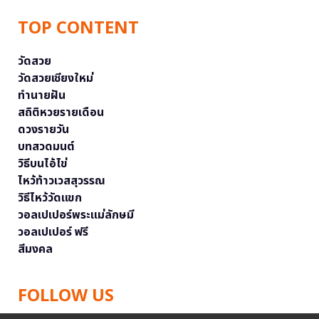
TOP CONTENT
วัดสวย
วัดสวยเชียงใหม่
ทำนายฝัน
สถิติหวยรายเดือน
ดวงรายวัน
บทสวดมนต์
วิธีบนไอ้ไข่
ไหว้ท้าวเวสสุวรรณ
วิธีไหว้วัดแขก
วอลเปเปอร์พระแม่ลักษมี
วอลเปเปอร์ ฟรี
สีมงคล
FOLLOW US