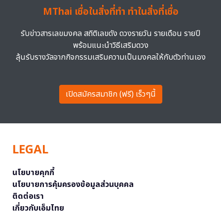
MThai เชื่อในสิ่งที่ทำ ทำในสิ่งที่เชื่อ
รับข่าวสารเลขมงคล สถิติเลขดัง ดวงรายวัน รายเดือน รายปี
พร้อมแนะนำวิธีเสริมดวง
ลุ้นรับรางวัลจากกิจกรรมเสริมความเป็นมงคลให้กับตัวท่านเอง
เปิดสมัครสมาชิก (ฟรี) เร็วๆนี้
LEGAL
นโยบายคุกกี้
นโยบายการคุ้มครองข้อมูลส่วนบุคคล
ติดต่อเรา
เกี่ยวกับเอ็มไทย