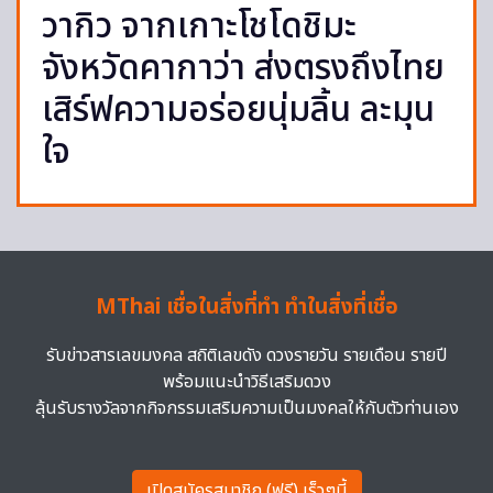
วากิว จากเกาะโชโดชิมะ
จังหวัดคากาว่า ส่งตรงถึงไทย
เสิร์ฟความอร่อยนุ่มลิ้น ละมุน
ใจ
MThai เชื่อในสิ่งที่ทำ ทำในสิ่งที่เชื่อ
รับข่าวสารเลขมงคล สถิติเลขดัง ดวงรายวัน รายเดือน รายปี
พร้อมแนะนำวิธีเสริมดวง
ลุ้นรับรางวัลจากกิจกรรมเสริมความเป็นมงคลให้กับตัวท่านเอง
เปิดสมัครสมาชิก (ฟรี) เร็วๆนี้