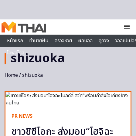
Skip to content
menu
หน้าแรก
ทำนายฝัน
ตรวจหวย
ผลบอล
ดูดวง
วอลเปเปอร
ไลฟ์สไตล์
shizuoka
Home
/ shizuoka
PR NEWS
ชาวชิซึโอกะ ส่งมอบ“โฮจิฉะ