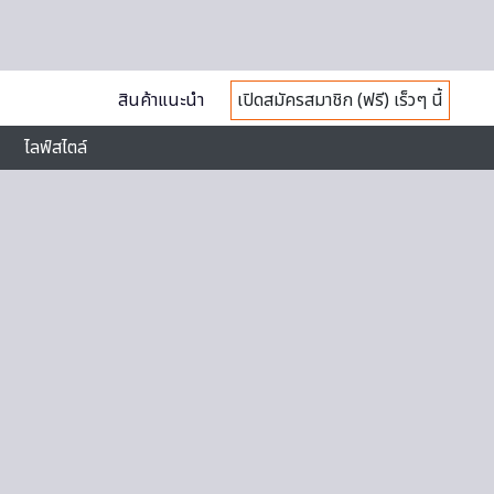
สินค้าแนะนำ
เปิดสมัครสมาชิก (ฟรี) เร็วๆ นี้
ไลฟ์สไตล์