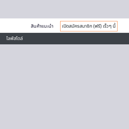
สินค้าแนะนำ
เปิดสมัครสมาชิก (ฟรี) เร็วๆ นี้
ไลฟ์สไตล์