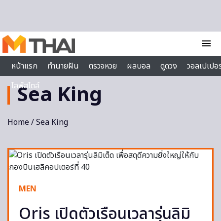
Skip to content
menu
หน้าแรก
ทำนายฝัน
ตรวจหวย
ผลบอล
ดูดวง
วอลเปเปอร
ไลฟ์สไตล์
Sea King
Home
/ Sea King
MEN
Oris เปิดตัวเรือนเวลารุ่นลิมิ