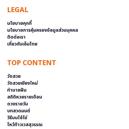
LEGAL
นโยบายคุกกี้
นโยบายการคุ้มครองข้อมูลส่วนบุคคล
ติดต่อเรา
เกี่ยวกับเอ็มไทย
TOP CONTENT
วัดสวย
วัดสวยเชียงใหม่
ทำนายฝัน
สถิติหวยรายเดือน
ดวงรายวัน
บทสวดมนต์
วิธีบนไอ้ไข่
ไหว้ท้าวเวสสุวรรณ