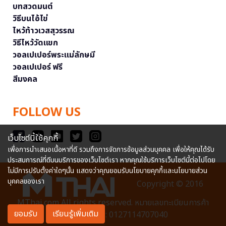
บทสวดมนต์
วิธีบนไอ้ไข่
ไหว้ท้าวเวสสุวรรณ
วิธีไหว้วัดแขก
วอลเปเปอร์พระแม่ลักษมี
วอลเปเปอร์ ฟรี
สีมงคล
FOLLOW US
เว็บไซต์นี้ใช้คุกกี้
เพื่อการนำเสนอเนื้อหาที่ดี รวมถึงการจัดการข้อมูลส่วนบุคคล เพื่อให้คุณได้รับ
ประสบการณ์ที่ดีบนบริการของเว็บไซต์เรา หากคุณใช้บริการเว็บไซต์นี้ต่อไปโดย
ไม่มีการปรับตั้งค่าใดๆนั้น แสดงว่าคุณยอมรับนโยบายคุกกี้และนโยบายส่วน
บุคคลของเรา
Copyright © 2016
MThai.com All rights reserved. หมายเลขทะเบียนการค้า
ยอมรับ
เรียนรู้เพิ่มเติม
อิเล็กทรอนิกส์ : 0127114707040