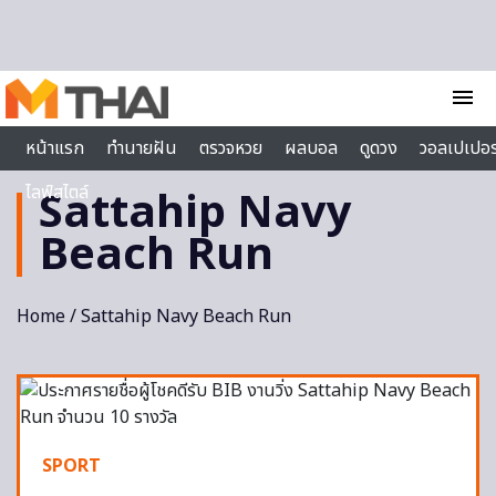
Skip to content
menu
หน้าแรก
ทำนายฝัน
ตรวจหวย
ผลบอล
ดูดวง
วอลเปเปอร
ไลฟ์สไตล์
Sattahip Navy
Beach Run
Home
/ Sattahip Navy Beach Run
SPORT