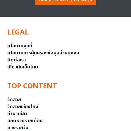
LEGAL
นโยบายคุกกี้
นโยบายการคุ้มครองข้อมูลส่วนบุคคล
ติดต่อเรา
เกี่ยวกับเอ็มไทย
TOP CONTENT
วัดสวย
วัดสวยเชียงใหม่
ทำนายฝัน
สถิติหวยรายเดือน
ดวงรายวัน