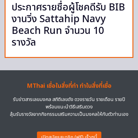
ประกาศรายชื่อผู้โชคดีรับ BIB
งานวิ่ง Sattahip Navy
Beach Run จำนวน 10
รางวัล
MThai เชื่อในสิ่งที่ทำ ทำในสิ่งที่เชื่อ
รับข่าวสารเลขมงคล สถิติเลขดัง ดวงรายวัน รายเดือน รายปี
พร้อมแนะนำวิธีเสริมดวง
ลุ้นรับรางวัลจากกิจกรรมเสริมความเป็นมงคลให้กับตัวท่านเอง
เปิดสมัครสมาชิก (ฟรี) เร็วๆนี้