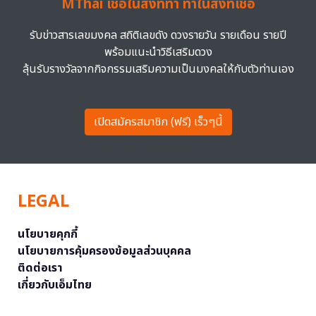
MThai เชื่อในสิ่งที่ทำ ทำในสิ่งที่เชื่อ
รับข่าวสารเลขมงคล สถิติเลขดัง ดวงรายวัน รายเดือน รายปี
พร้อมแนะนำวิธีเสริมดวง
ลุ้นรับรางวัลจากกิจกรรมเสริมความเป็นมงคลให้กับตัวท่านเอง
เปิดสมัครสมาชิก (ฟรี) เร็วๆนี้
LEGAL
นโยบายคุกกี้
นโยบายการคุ้มครองข้อมูลส่วนบุคคล
ติดต่อเรา
เกี่ยวกับเอ็มไทย