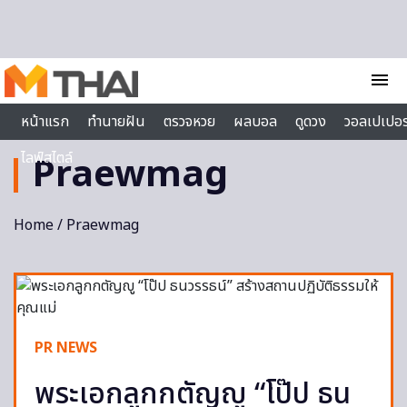
Skip to content
menu
หน้าแรก
ทำนายฝัน
ตรวจหวย
ผลบอล
ดูดวง
วอลเปเปอร
ไลฟ์สไตล์
Praewmag
Home
/ Praewmag
PR NEWS
พระเอกลูกกตัญญู “โป๊ป ธน