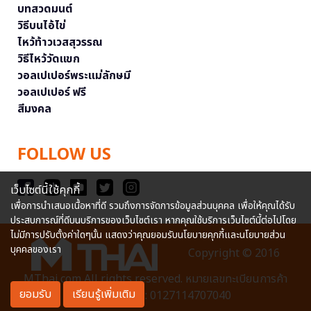
บทสวดมนต์
วิธีบนไอ้ไข่
ไหว้ท้าวเวสสุวรรณ
วิธีไหว้วัดแขก
วอลเปเปอร์พระแม่ลักษมี
วอลเปเปอร์ ฟรี
สีมงคล
FOLLOW US
เว็บไซต์นี้ใช้คุกกี้
เพื่อการนำเสนอเนื้อหาที่ดี รวมถึงการจัดการข้อมูลส่วนบุคคล เพื่อให้คุณได้รับ
ประสบการณ์ที่ดีบนบริการของเว็บไซต์เรา หากคุณใช้บริการเว็บไซต์นี้ต่อไปโดย
ไม่มีการปรับตั้งค่าใดๆนั้น แสดงว่าคุณยอมรับนโยบายคุกกี้และนโยบายส่วน
บุคคลของเรา
Copyright © 2016
MThai.com All rights reserved. หมายเลขทะเบียนการค้า
ยอมรับ
เรียนรู้เพิ่มเติม
อิเล็กทรอนิกส์ : 0127114707040