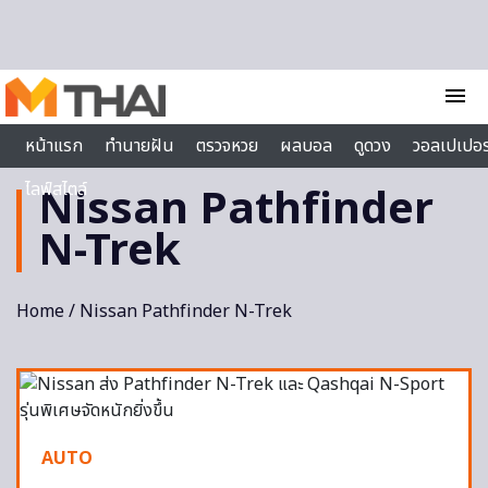
Skip to content
menu
หน้าแรก
ทำนายฝัน
ตรวจหวย
ผลบอล
ดูดวง
วอลเปเปอร
ไลฟ์สไตล์
Nissan Pathfinder
N-Trek
Home
/ Nissan Pathfinder N-Trek
AUTO