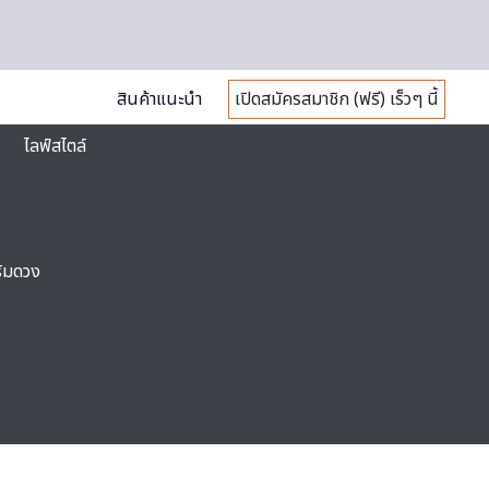
สินค้าแนะนำ
เปิดสมัครสมาชิก (ฟรี) เร็วๆ นี้
ไลฟ์สไตล์
ริมดวง