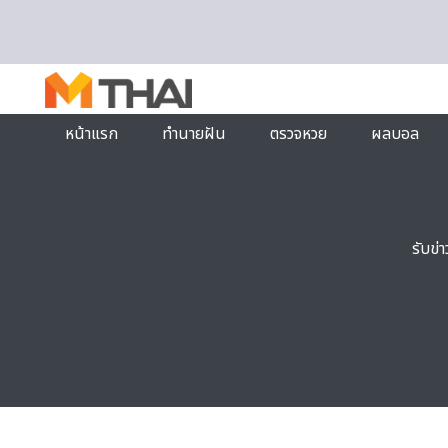
Skip to content
หน้าแรก
ทำนายฝัน
ตรวจหวย
ผลบอล
รับข่