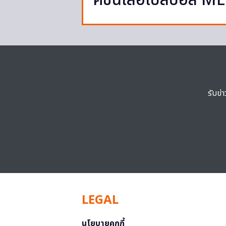
คชั่นเสื้อเบสบอล M
รับข่
LEGAL
นโยบายคุกกี้