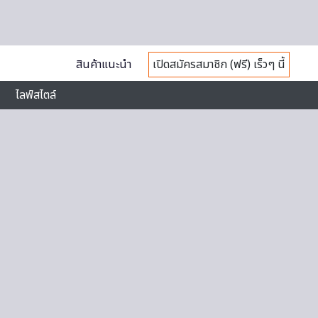
สินค้าแนะนำ
เปิดสมัครสมาชิก (ฟรี) เร็วๆ นี้
ไลฟ์สไตล์