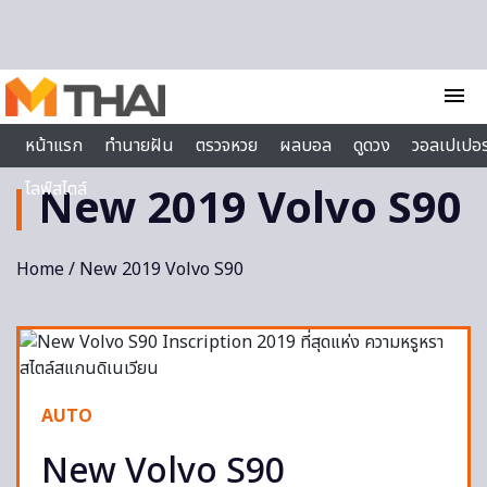
Skip to content
menu
หน้าแรก
ทำนายฝัน
ตรวจหวย
ผลบอล
ดูดวง
วอลเปเปอร
ไลฟ์สไตล์
New 2019 Volvo S90
Home
/ New 2019 Volvo S90
AUTO
New Volvo S90