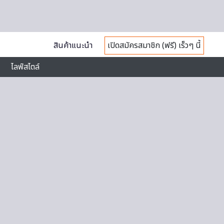
สินค้าแนะนำ
เปิดสมัครสมาชิก (ฟรี) เร็วๆ นี้
ไลฟ์สไตล์