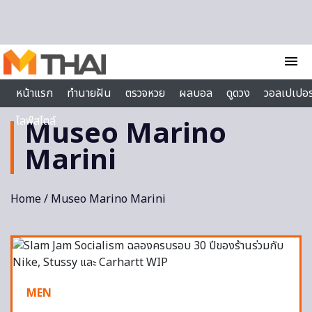
Skip to content
menu
หน้าแรก
ทำนายฝัน
ตรวจหวย
ผลบอล
ดูดวง
วอลเปเปอร
ไลฟ์สไตล์
Museo Marino
Marini
Home
/ Museo Marino Marini
MEN