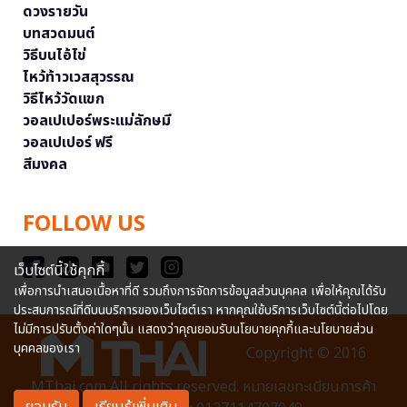
ดวงรายวัน
บทสวดมนต์
วิธีบนไอ้ไข่
ไหว้ท้าวเวสสุวรรณ
วิธีไหว้วัดแขก
วอลเปเปอร์พระแม่ลักษมี
วอลเปเปอร์ ฟรี
สีมงคล
FOLLOW US
เว็บไซต์นี้ใช้คุกกี้
เพื่อการนำเสนอเนื้อหาที่ดี รวมถึงการจัดการข้อมูลส่วนบุคคล เพื่อให้คุณได้รับ
ประสบการณ์ที่ดีบนบริการของเว็บไซต์เรา หากคุณใช้บริการเว็บไซต์นี้ต่อไปโดย
ไม่มีการปรับตั้งค่าใดๆนั้น แสดงว่าคุณยอมรับนโยบายคุกกี้และนโยบายส่วน
บุคคลของเรา
Copyright © 2016
MThai.com All rights reserved. หมายเลขทะเบียนการค้า