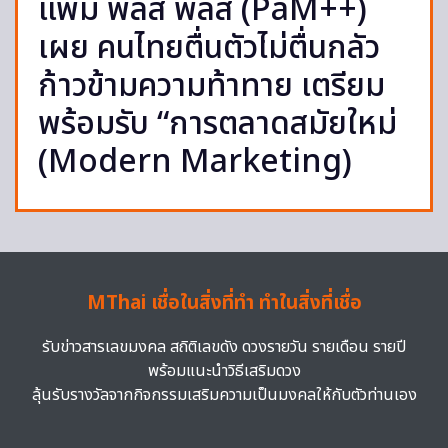
แพม พลัส พลัส (PaM++)
เผย คนไทยตื่นตัวไม่ตื่นกลัว
ก้าวข้ามความท้าทาย เตรียม
พร้อมรับ “การตลาดสมัยใหม่
(Modern Marketing)
MThai เชื่อในสิ่งที่ทำ ทำในสิ่งที่เชื่อ
รับข่าวสารเลขมงคล สถิติเลขดัง ดวงรายวัน รายเดือน รายปี
พร้อมแนะนำวิธีเสริมดวง
ลุ้นรับรางวัลจากกิจกรรมเสริมความเป็นมงคลให้กับตัวท่านเอง