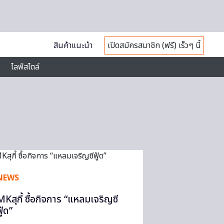
สินค้าแนะนำ
เปิดสมัครสมาชิก (ฟรี) เร็วๆ นี้
ไลฟ์สไตล์
NEWS
MKสุกี้ ซื้อกิจการ “แหลมเจริญซี
ู้ด”