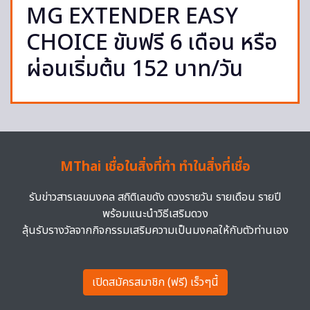
MG EXTENDER EASY
CHOICE ขับฟรี 6 เดือน หรือ
ผ่อนเริ่มต้น 152 บาท/วัน
MThai เชื่อในสิ่งที่ทำ ทำในสิ่งที่เชื่อ
รับข่าวสารเลขมงคล สถิติเลขดัง ดวงรายวัน รายเดือน รายปี
พร้อมแนะนำวิธีเสริมดวง
ลุ้นรับรางวัลจากกิจกรรมเสริมความเป็นมงคลให้กับตัวท่านเอง
เปิดสมัครสมาชิก (ฟรี) เร็วๆนี้