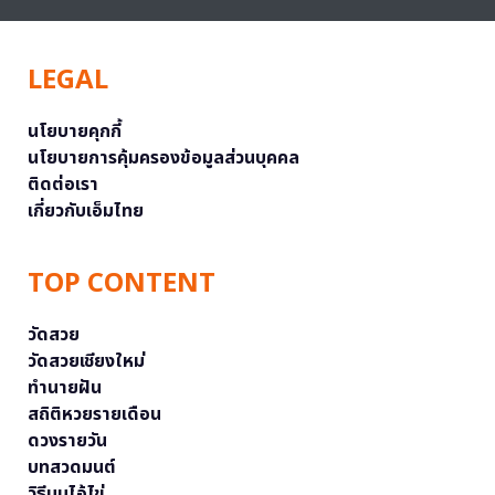
LEGAL
นโยบายคุกกี้
นโยบายการคุ้มครองข้อมูลส่วนบุคคล
ติดต่อเรา
เกี่ยวกับเอ็มไทย
TOP CONTENT
วัดสวย
วัดสวยเชียงใหม่
ทำนายฝัน
สถิติหวยรายเดือน
ดวงรายวัน
บทสวดมนต์
วิธีบนไอ้ไข่