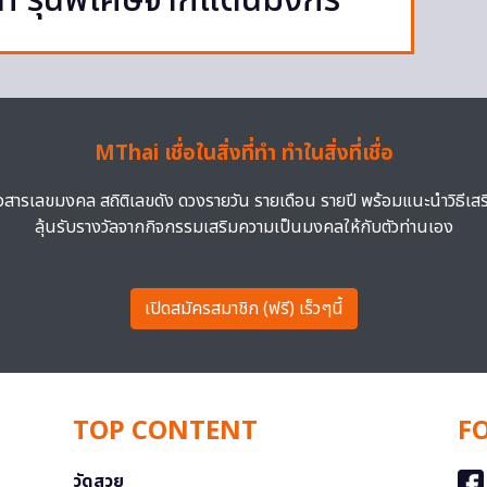
n รุ่นพิเศษจากแดนมังกร
MThai เชื่อในสิ่งที่ทำ ทำในสิ่งที่เชื่อ
าวสารเลขมงคล สถิติเลขดัง ดวงรายวัน รายเดือน รายปี พร้อมแนะนำวิธีเส
ลุ้นรับรางวัลจากกิจกรรมเสริมความเป็นมงคลให้กับตัวท่านเอง
เปิดสมัครสมาชิก (ฟรี) เร็วๆนี้
TOP CONTENT
F
วัดสวย