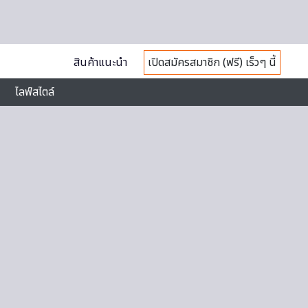
สินค้าแนะนำ
เปิดสมัครสมาชิก (ฟรี) เร็วๆ นี้
ไลฟ์สไตล์